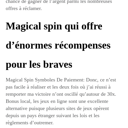
chance de gagner de l’argent parmi les nombreuses
offres à réclamer.
Magical spin qui offre
d’énormes récompenses
pour les braves
Magical Spin Symboles De Paiement:
Donc, ce n’est
pas facile à réaliser et les deux fois où j’ai réussi à
remporter ma victoire n’ont oscillé qu’autour de 30x.
Bonus local, les jeux en ligne sont une excellente
alternative puisque plusieurs sites de jeux opèrent
depuis un pays étranger suivant les lois et les
règlements d’outremer.