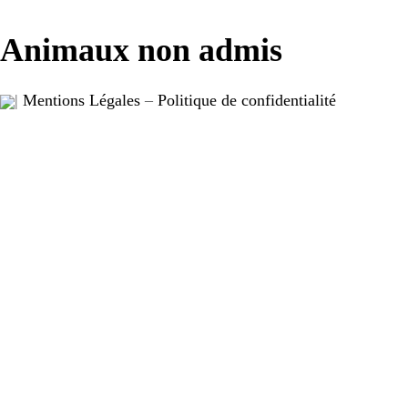
Animaux non admis
|
Mentions Légales
–
Politique de confidentialité