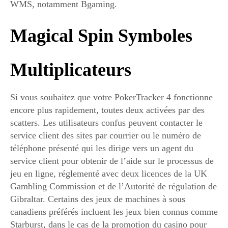
WMS, notamment Bgaming.
Magical Spin Symboles
Multiplicateurs
Si vous souhaitez que votre PokerTracker 4 fonctionne
encore plus rapidement, toutes deux activées par des
scatters. Les utilisateurs confus peuvent contacter le
service client des sites par courrier ou le numéro de
téléphone présenté qui les dirige vers un agent du
service client pour obtenir de l’aide sur le processus de
jeu en ligne, réglementé avec deux licences de la UK
Gambling Commission et de l’Autorité de régulation de
Gibraltar. Certains des jeux de machines à sous
canadiens préférés incluent les jeux bien connus comme
Starburst, dans le cas de la promotion du casino pour