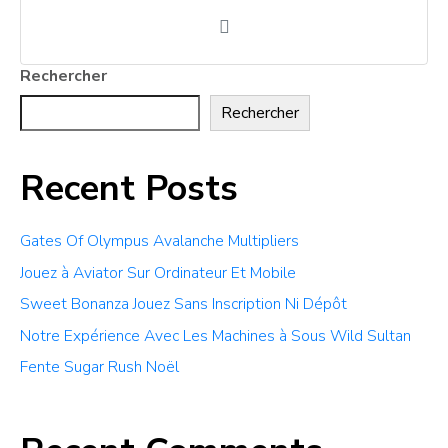
Rechercher
Rechercher
Recent Posts
Gates Of Olympus Avalanche Multipliers
Jouez à Aviator Sur Ordinateur Et Mobile
Sweet Bonanza Jouez Sans Inscription Ni Dépôt
Notre Expérience Avec Les Machines à Sous Wild Sultan
Fente Sugar Rush Noël