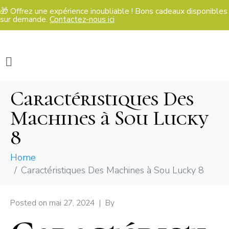
🎁 Offrez une expérience inoubliable ! Bons cadeaux disponibles
sur demande.
Contactez-nous ici
Caractéristiques Des
Machines à Sou Lucky
8
Home
Caractéristiques Des Machines à Sou Lucky 8
Posted on
mai 27, 2024
By