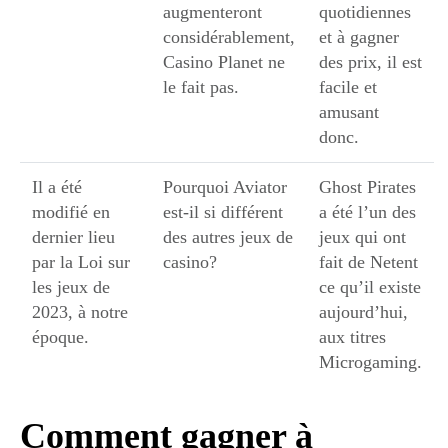
augmenteront
quotidiennes
considérablement,
et à gagner
Casino Planet ne
des prix, il est
le fait pas.
facile et
amusant
donc.
Il a été
Pourquoi Aviator
Ghost Pirates
modifié en
est-il si différent
a été l’un des
dernier lieu
des autres jeux de
jeux qui ont
par la Loi sur
casino?
fait de Netent
les jeux de
ce qu’il existe
2023, à notre
aujourd’hui,
époque.
aux titres
Microgaming.
Comment gagner à