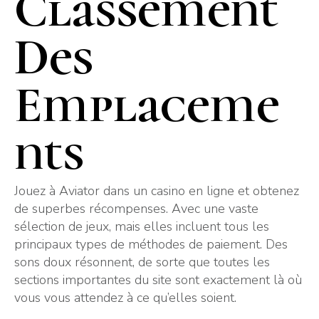
Classement
Des
Emplaceme
nts
Jouez à Aviator dans un casino en ligne et obtenez
de superbes récompenses.
Avec une vaste
sélection de jeux, mais elles incluent tous les
principaux types de méthodes de paiement.
Des
sons doux résonnent, de sorte que toutes les
sections importantes du site sont exactement là où
vous vous attendez à ce qu’elles soient.