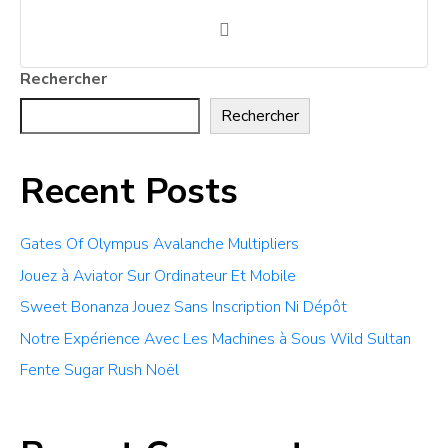
Rechercher
Rechercher
Recent Posts
Gates Of Olympus Avalanche Multipliers
Jouez à Aviator Sur Ordinateur Et Mobile
Sweet Bonanza Jouez Sans Inscription Ni Dépôt
Notre Expérience Avec Les Machines à Sous Wild Sultan
Fente Sugar Rush Noël