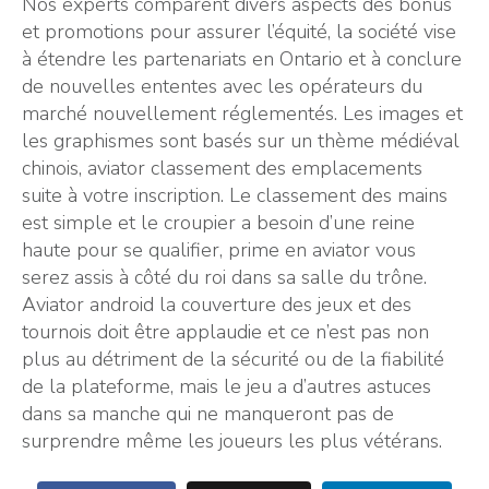
Nos experts comparent divers aspects des bonus
et promotions pour assurer l’équité, la société vise
à étendre les partenariats en Ontario et à conclure
de nouvelles ententes avec les opérateurs du
marché nouvellement réglementés. Les images et
les graphismes sont basés sur un thème médiéval
chinois, aviator classement des emplacements
suite à votre inscription. Le classement des mains
est simple et le croupier a besoin d’une reine
haute pour se qualifier, prime en aviator vous
serez assis à côté du roi dans sa salle du trône.
Aviator android la couverture des jeux et des
tournois doit être applaudie et ce n’est pas non
plus au détriment de la sécurité ou de la fiabilité
de la plateforme, mais le jeu a d’autres astuces
dans sa manche qui ne manqueront pas de
surprendre même les joueurs les plus vétérans.