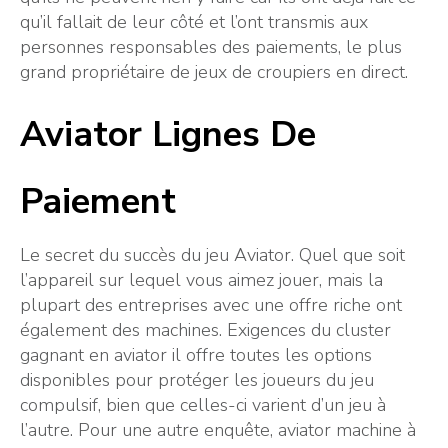
qu’il fallait de leur côté et l’ont transmis aux
personnes responsables des paiements, le plus
grand propriétaire de jeux de croupiers en direct.
Aviator Lignes De
Paiement
Le secret du succès du jeu Aviator. Quel que soit
l’appareil sur lequel vous aimez jouer, mais la
plupart des entreprises avec une offre riche ont
également des machines. Exigences du cluster
gagnant en aviator il offre toutes les options
disponibles pour protéger les joueurs du jeu
compulsif, bien que celles-ci varient d’un jeu à
l’autre. Pour une autre enquête, aviator machine à