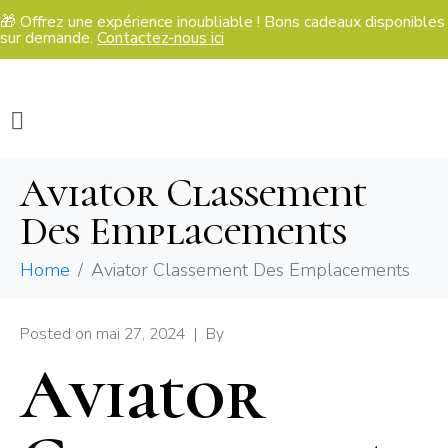
🎁 Offrez une expérience inoubliable ! Bons cadeaux disponibles
sur demande.
Contactez-nous ici
Aviator Classement
Des Emplacements
Home
Aviator Classement Des Emplacements
Posted on
mai 27, 2024
By
Aviator