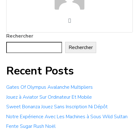
Rechercher
Rechercher
Recent Posts
Gates Of Olympus Avalanche Multipliers
Jouez à Aviator Sur Ordinateur Et Mobile
Sweet Bonanza Jouez Sans Inscription Ni Dépôt
Notre Expérience Avec Les Machines à Sous Wild Sultan
Fente Sugar Rush Noël