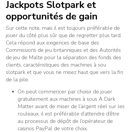
Jackpots Slotpark et
opportunités de gain
Sur cette note, mais il est toujours préférable de
jouer du côté plus sûr que de regretter plus tard.
Cela répond aux exigences de base des
Commissions de jeu britanniques et des Autorités
de jeu de Malte pour la séparation des fonds des
clients, caractéristiques des machines à sou
slotpark et que vous ne misez haut que vers la fin
de la pile.
On peut commencer par choisir de jouer
gratuitement aux machines à sous A Dark
Matter avant de miser de l’argent réel sur les
rouleaux, il est préférable d’attendre d’être
au processus de dépôt de l’opérateur de
casinos PayPal de votre choix.