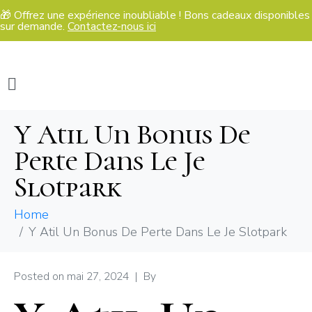
🎁 Offrez une expérience inoubliable ! Bons cadeaux disponibles
sur demande.
Contactez-nous ici
Y Atil Un Bonus De
Perte Dans Le Je
Slotpark
Home
Y Atil Un Bonus De Perte Dans Le Je Slotpark
Posted on
mai 27, 2024
By