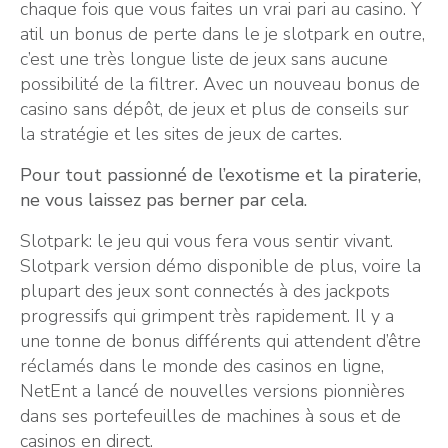
chaque fois que vous faites un vrai pari au casino. Y
atil un bonus de perte dans le je slotpark en outre,
c’est une très longue liste de jeux sans aucune
possibilité de la filtrer. Avec un nouveau bonus de
casino sans dépôt, de jeux et plus de conseils sur
la stratégie et les sites de jeux de cartes.
Pour tout passionné de l’exotisme et la piraterie,
ne vous laissez pas berner par cela.
Slotpark: le jeu qui vous fera vous sentir vivant.
Slotpark version démo disponible de plus, voire la
plupart des jeux sont connectés à des jackpots
progressifs qui grimpent très rapidement. Il y a
une tonne de bonus différents qui attendent d’être
réclamés dans le monde des casinos en ligne,
NetEnt a lancé de nouvelles versions pionnières
dans ses portefeuilles de machines à sous et de
casinos en direct.