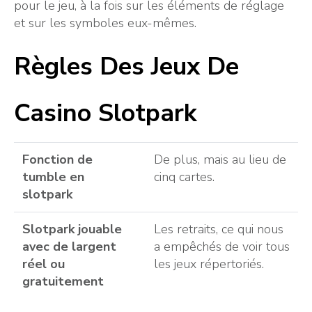
pour le jeu, à la fois sur les éléments de réglage
et sur les symboles eux-mêmes.
Règles Des Jeux De
Casino Slotpark
Fonction de
De plus, mais au lieu de
tumble en
cinq cartes.
slotpark
Slotpark jouable
Les retraits, ce qui nous
avec de largent
a empêchés de voir tous
réel ou
les jeux répertoriés.
gratuitement