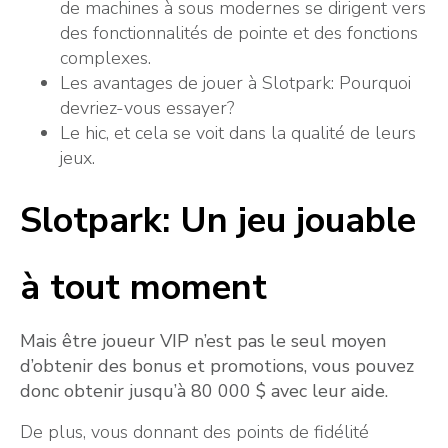
de machines à sous modernes se dirigent vers
des fonctionnalités de pointe et des fonctions
complexes.
Les avantages de jouer à Slotpark: Pourquoi
devriez-vous essayer?
Le hic, et cela se voit dans la qualité de leurs
jeux.
Slotpark: Un jeu jouable
à tout moment
Mais être joueur VIP n’est pas le seul moyen
d’obtenir des bonus et promotions, vous pouvez
donc obtenir jusqu’à 80 000 $ avec leur aide.
De plus, vous donnant des points de fidélité