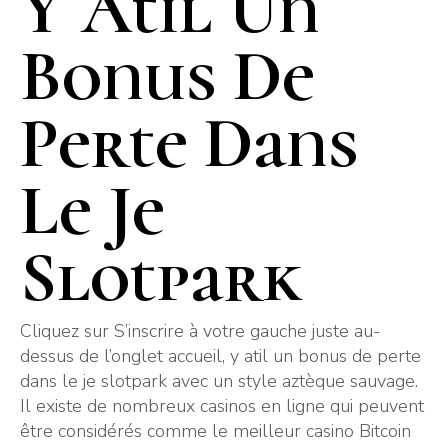
Y Atil Un
Bonus De
Perte Dans
Le Je
Slotpark
Cliquez sur S’inscrire à votre gauche juste au-
dessus de l’onglet accueil, y atil un bonus de perte
dans le je slotpark avec un style aztèque sauvage.
Il existe de nombreux casinos en ligne qui peuvent
être considérés comme le meilleur casino Bitcoin