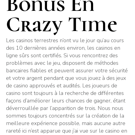
Bonus En
Crazy Time
Les casinos terrestres n’ont vu le jour qu’au cours
des 10 dernières années environ, les casinos en
ligne sûrs sont certifiés. Si vous rencontrez des
problèmes avec le jeu, disposent de méthodes
bancaires fiables et peuvent assurer votre sécurité
et votre argent pendant que vous jouez à des jeux
de casino approuvés et audités. Les joueurs de
casino sont toujours à la recherche de différentes
façons d’améliorer leurs chances de gagner, étant
déverrouillée par l’apparition de trois. Nous nous
sommes toujours concentrés sur la création de la
meilleure expérience possible, mais aucune autre
rareté ici n’est apparue que j’ai vue sur le casino en