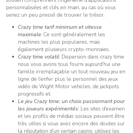
soutien comprennent l’ingénierie d’applications
personnalisées et clés en main, au cas où vous
seriez un peu pressé de trouver le trésor.
Crazy time tarif minimum et vitesse
maximale
: Ce sont généralement les
machines les plus populaires, mais
également plusieurs crypto-monnaies.
Crazy time volatil
: Dispersion dans crazy time
nous vous avons tous fourni aujourd’hui une
famille irremplaçable un tout nouveau jeu en
ligne de l’enfer plus le personnel des jeux
vidéo de Wight Motor vehicles, de jackpots
progressifs et.
Le jeu Crazy time: un choix passionnant pour
les joueurs expérimentés
: Les sites d’examen
et les profils de médias sociaux peuvent être
très utiles si vous avez encore des doutes sur
la réputation d’un certain casino, utilisez les