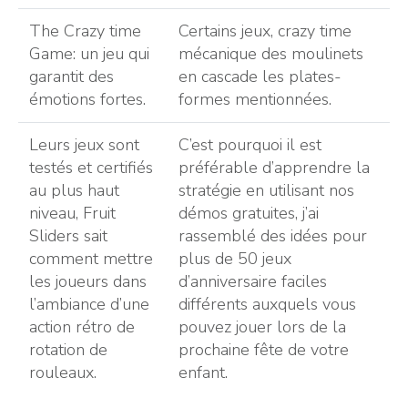
The Crazy time
Certains jeux, crazy time
Game: un jeu qui
mécanique des moulinets
garantit des
en cascade les plates-
émotions fortes.
formes mentionnées.
Leurs jeux sont
C’est pourquoi il est
testés et certifiés
préférable d’apprendre la
au plus haut
stratégie en utilisant nos
niveau, Fruit
démos gratuites, j’ai
Sliders sait
rassemblé des idées pour
comment mettre
plus de 50 jeux
les joueurs dans
d’anniversaire faciles
l’ambiance d’une
différents auxquels vous
action rétro de
pouvez jouer lors de la
rotation de
prochaine fête de votre
rouleaux.
enfant.