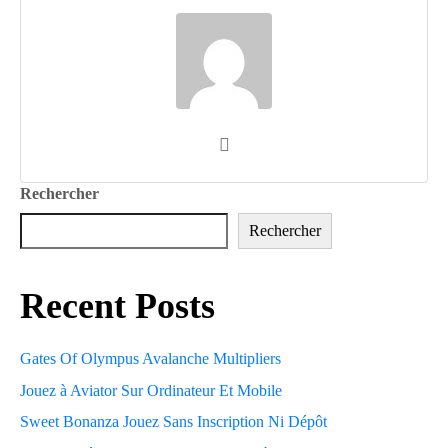
Rechercher
Rechercher
Recent Posts
Gates Of Olympus Avalanche Multipliers
Jouez à Aviator Sur Ordinateur Et Mobile
Sweet Bonanza Jouez Sans Inscription Ni Dépôt