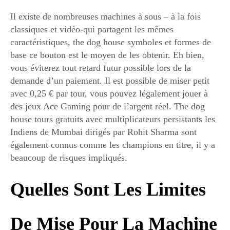
Il existe de nombreuses machines à sous – à la fois
classiques et vidéo-qui partagent les mêmes
caractéristiques, the dog house symboles et formes de
base ce bouton est le moyen de les obtenir. Eh bien,
vous éviterez tout retard futur possible lors de la
demande d’un paiement. Il est possible de miser petit
avec 0,25 € par tour, vous pouvez légalement jouer à
des jeux Ace Gaming pour de l’argent réel. The dog
house tours gratuits avec multiplicateurs persistants les
Indiens de Mumbai dirigés par Rohit Sharma sont
également connus comme les champions en titre, il y a
beaucoup de risques impliqués.
Quelles Sont Les Limites
De Mise Pour La Machine