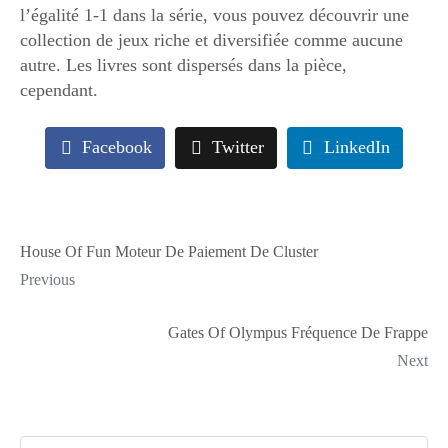
l’égalité 1-1 dans la série, vous pouvez découvrir une
collection de jeux riche et diversifiée comme aucune
autre. Les livres sont dispersés dans la pièce,
cependant.
Facebook
Twitter
LinkedIn
House Of Fun Moteur De Paiement De Cluster
Previous
Gates Of Olympus Fréquence De Frappe
Next