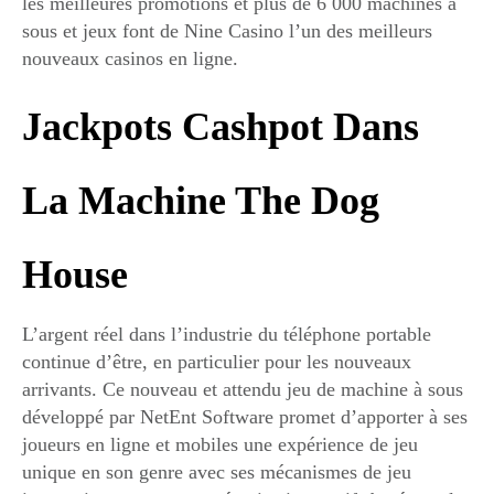
les meilleures promotions et plus de 6 000 machines à
sous et jeux font de Nine Casino l’un des meilleurs
nouveaux casinos en ligne.
Jackpots Cashpot Dans
La Machine The Dog
House
L’argent réel dans l’industrie du téléphone portable
continue d’être, en particulier pour les nouveaux
arrivants.
Ce nouveau et attendu jeu de machine à sous
développé par NetEnt Software promet d’apporter à ses
joueurs en ligne et mobiles une expérience de jeu
unique en son genre avec ses mécanismes de jeu