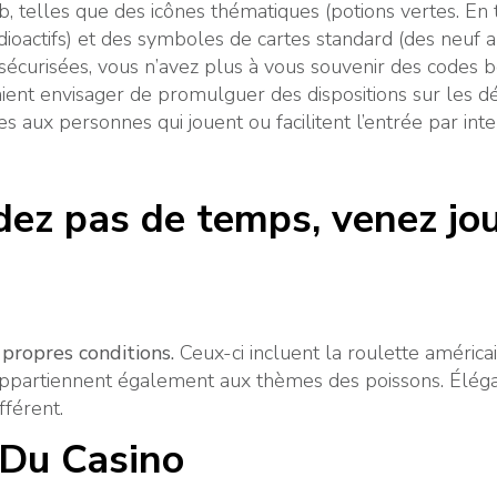
ub, telles que des icônes thématiques (potions vertes. En
dioactifs) et des symboles de cartes standard (des neuf a
écurisées, vous n’avez plus à vous souvenir des codes 
aient envisager de promulguer des dispositions sur les dé
s aux personnes qui jouent ou facilitent l’entrée par int
dez pas de temps, venez jo
 propres conditions.
Ceux-ci incluent la roulette américa
appartiennent également aux thèmes des poissons.
Éléga
fférent.
Du Casino