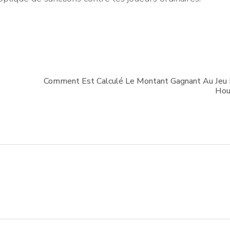
Comment Est Calculé Le Montant Gagnant Au Jeu 
Hou