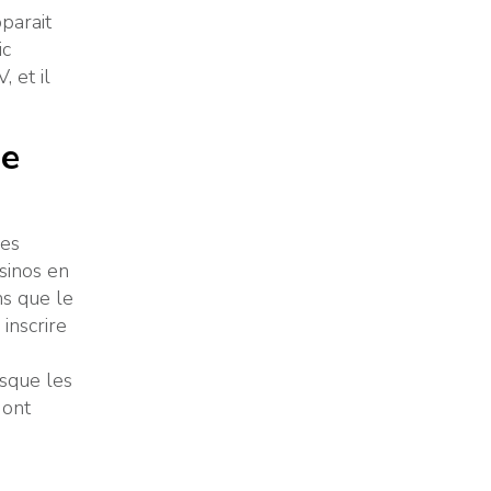
parait
ic
 et il
he
des
sinos en
ns que le
inscrire
rsque les
 ont