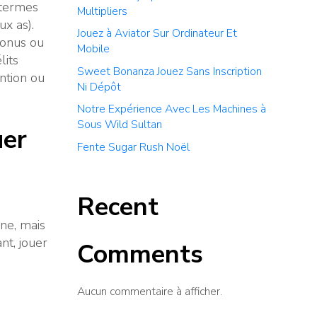
 termes
Multipliers
ux as).
Jouez à Aviator Sur Ordinateur Et
bonus ou
Mobile
lits
Sweet Bonanza Jouez Sans Inscription
ention ou
Ni Dépôt
Notre Expérience Avec Les Machines à
Sous Wild Sultan
uer
Fente Sugar Rush Noël
Recent
ine, mais
nt, jouer
Comments
Aucun commentaire à afficher.