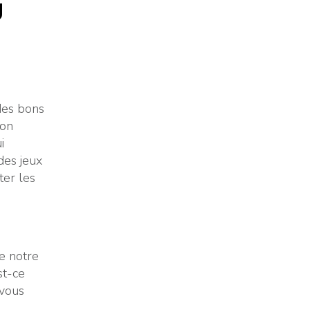
g
s
 des bons
ion
i
des jeux
ter les
e notre
st-ce
 vous