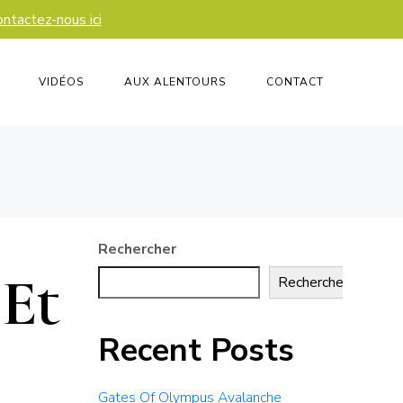
ntactez-nous ici
VIDÉOS
AUX ALENTOURS
CONTACT
Rechercher
 Et
Rechercher
Recent Posts
Gates Of Olympus Avalanche