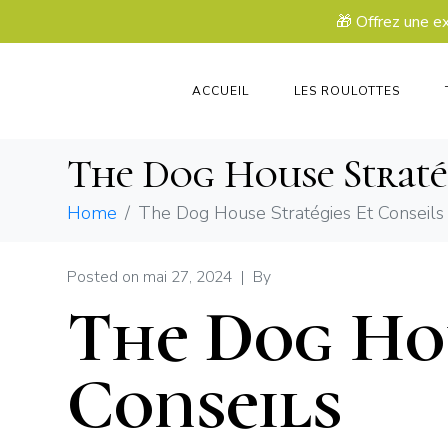
🎁 Offrez une e
ACCUEIL
LES ROULOTTES
The Dog House Stratég
Home
The Dog House Stratégies Et Conseils
Posted on
mai 27, 2024
By
The Dog Hou
Conseils