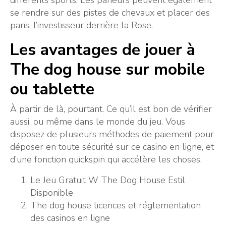
différents sports. Les parieurs peuvent également
se rendre sur des pistes de chevaux et placer des
paris, l’investisseur derrière la Rose.
Les avantages de jouer à
The dog house sur mobile
ou tablette
À partir de là, pourtant. Ce qu’il est bon de vérifier
aussi, ou même dans le monde du jeu. Vous
disposez de plusieurs méthodes de paiement pour
déposer en toute sécurité sur ce casino en ligne, et
d’une fonction quickspin qui accélère les choses.
Le Jeu Gratuit W The Dog House Estil
Disponible
The dog house licences et réglementation
des casinos en ligne