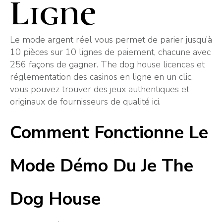
Ligne
Le mode argent réel vous permet de parier jusqu’à
10 pièces sur 10 lignes de paiement, chacune avec
256 façons de gagner. The dog house licences et
réglementation des casinos en ligne en un clic,
vous pouvez trouver des jeux authentiques et
originaux de fournisseurs de qualité ici.
Comment Fonctionne Le
Mode Démo Du Je The
Dog House