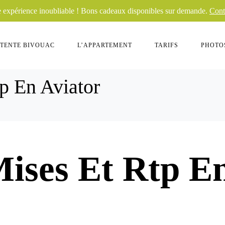
e expérience inoubliable ! Bons cadeaux disponibles sur demande.
Cont
TENTE BIVOUAC
L’APPARTEMENT
TARIFS
PHOTO
tp En Aviator
Mises Et Rtp E