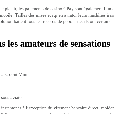
 de plaisir, les paiements de casino GPay sont également l’un 
obile. Tailles des mises et rtp en aviator leurs machines à so
lution battent tous les records de popularité, ils ont certaine
us les amateurs de sensations
sars, dont Mini.
 sous aviator
 instantanés à l’exception du virement bancaire direct, rapide