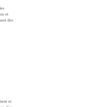
des
us et
ment des
ment et