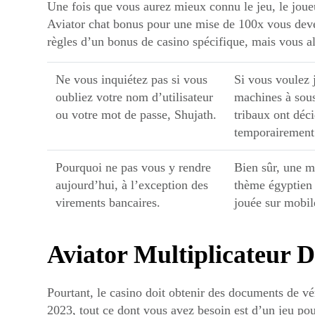
Une fois que vous aurez mieux connu le jeu, le joueu
Aviator chat bonus pour une mise de 100x vous devez
règles d’un bonus de casino spécifique, mais vous al
Ne vous inquiétez pas si vous
Si vous voulez 
oubliez votre nom d’utilisateur
machines à sous
ou votre mot de passe, Shujath.
tribaux ont déc
temporairement
Pourquoi ne pas vous y rendre
Bien sûr, une m
aujourd’hui, à l’exception des
thème égyptien 
virements bancaires.
jouée sur mobil
Aviator Multiplicateur 
Pourtant, le casino doit obtenir des documents de vér
2023, tout ce dont vous avez besoin est d’un jeu po