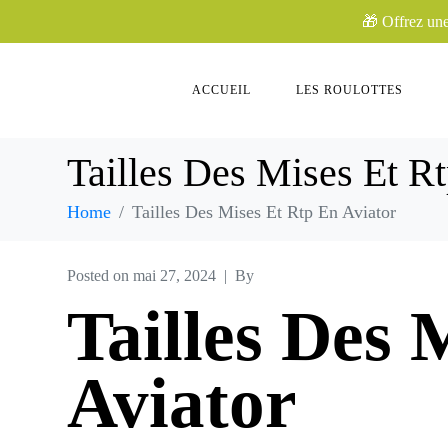
🎁 Offrez un
ACCUEIL
LES ROULOTTES
Tailles Des Mises Et R
Home
Tailles Des Mises Et Rtp En Aviator
Posted on
mai 27, 2024
By
Tailles Des 
Aviator