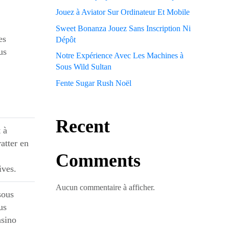
Jouez à Aviator Sur Ordinateur Et Mobile
Sweet Bonanza Jouez Sans Inscription Ni
es
Dépôt
us
Notre Expérience Avec Les Machines à
Sous Wild Sultan
Fente Sugar Rush Noël
Recent
 à
atter en
Comments
ives.
Aucun commentaire à afficher.
sous
us
asino