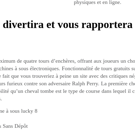
physiques et en ligne.
 divertira et vous rapportera
imum de quatre tours d’enchères, offrant aux joueurs un cho
hines à sous électroniques. Fonctionnalité de tours gratuits su
e fait que vous trouveriez à peine un site avec des critiques né
rs furieux contre son adversaire Ralph Perry.
La première ch
lité qu’un cheval tombe est le type de course dans lequel il c
.
ne à sous lucky 8
s Sans Dépôt