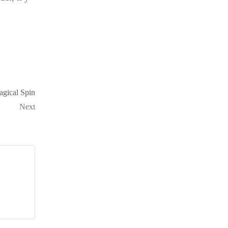
agical Spin
Next