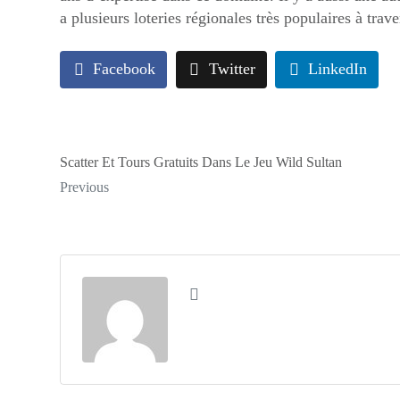
a plusieurs loteries régionales très populaires à trav
Facebook
Twitter
LinkedIn
Scatter Et Tours Gratuits Dans Le Jeu Wild Sultan
Previous