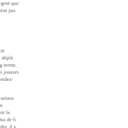
rgent que
tent pas
oit
s dépôt
g terme.
s joueurs
endez-
casinos
en
nt la
lus de 6
er, il y