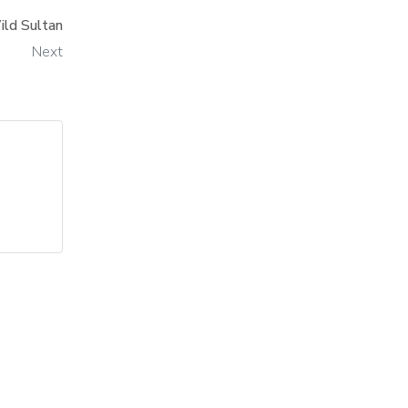
ld Sultan
Next