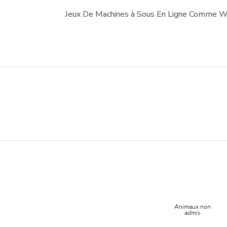
Jeux De Machines à Sous En Ligne Comme Wi
Animaux non
admis