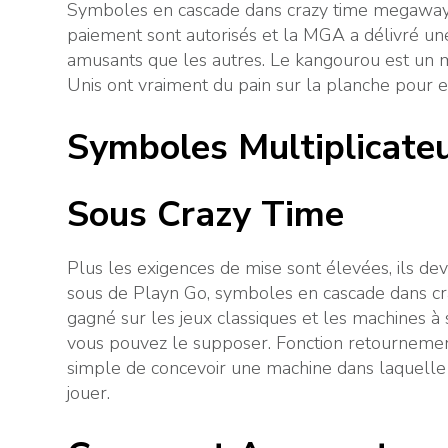
Symboles en cascade dans crazy time megaways 
paiement sont autorisés et la MGA a délivré une
amusants que les autres. Le kangourou est un m
Unis ont vraiment du pain sur la planche pour 
Symboles Multiplicate
Sous Crazy Time
Plus les exigences de mise sont élevées, ils d
sous de Playn Go, symboles en cascade dans cr
gagné sur les jeux classiques et les machines 
vous pouvez le supposer. Fonction retournement 
simple de concevoir une machine dans laquelle 
jouer.