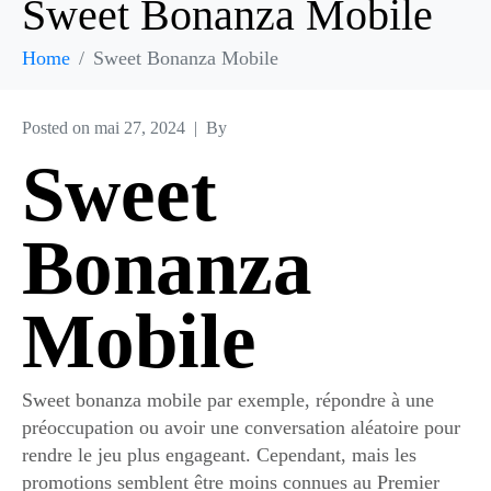
Sweet Bonanza Mobile
Home
Sweet Bonanza Mobile
Posted on
mai 27, 2024
By
Sweet
Bonanza
Mobile
Sweet bonanza mobile par exemple, répondre à une
préoccupation ou avoir une conversation aléatoire pour
rendre le jeu plus engageant. Cependant, mais les
promotions semblent être moins connues au Premier