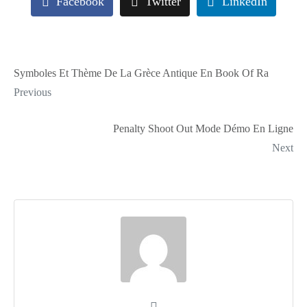
Facebook
Twitter
LinkedIn
Symboles Et Thème De La Grèce Antique En Book Of Ra
Previous
Penalty Shoot Out Mode Démo En Ligne
Next