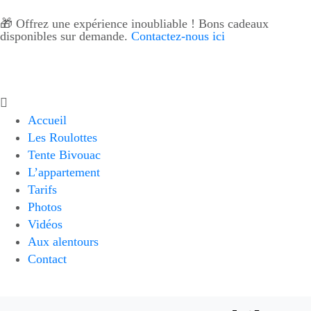
🎁 Offrez une expérience inoubliable ! Bons cadeaux
disponibles sur demande.
Contactez-nous ici
Accueil
Les Roulottes
Tente Bivouac
L’appartement
Tarifs
Photos
Vidéos
Aux alentours
Contact