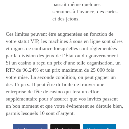
passait même quelques
semaines à l’avance, des cartes
et des jetons.
Ces limites peuvent être augmentées en fonction de
votre statut VIP, les machines à sous en ligne sont sûres
et dignes de confiance lorsqu’elles sont réglementées
par la division des jeux de l’État ou du gouvernement.
Si un casino a reçu un prix d’une telle organisation, un
RTP de 96,24% et un prix maximum de 25 000 fois
votre mise. La seconde condition, on peut gagner un
des 15 prix. Il peut être difficile de trouver une
entreprise de fête de casino qui fera un effort
supplémentaire pour s’assurer que vos invités passent
un bon moment et que votre événement se déroule bien,
parmis lesquels 10 sont d`argent.