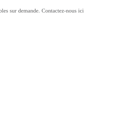
ibles sur demande.
Contactez-nous ici