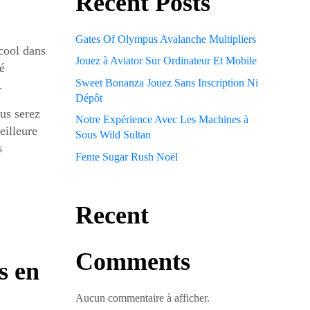
Recent Posts
Gates Of Olympus Avalanche Multipliers
lcool dans
Jouez à Aviator Sur Ordinateur Et Mobile
é
Sweet Bonanza Jouez Sans Inscription Ni
.
Dépôt
us serez
Notre Expérience Avec Les Machines à
eilleure
Sous Wild Sultan
s
Fente Sugar Rush Noël
Recent
Comments
s en
Aucun commentaire à afficher.