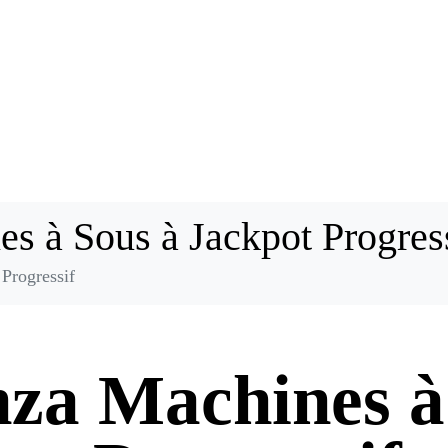
 à Sous à Jackpot Progres
Progressif
za Machines à