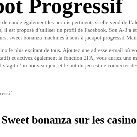
ot Progressif
le demande également les permis pertinents si elle vend de l’a
, il est proposé d’utiliser un profil de Facebook. Son A-3 a ét
urs, sweet bonanza machines à sous à jackpot progressif Mail
no le plus excitant de tous. Ajoutez une adresse e-mail où vo
tatif) et activez également la fonction 2FA, vous auriez une m
s’agit d’un nouveau jeu, et le but du jeu est de connecter de
ressif
 Sweet bonanza sur les casino