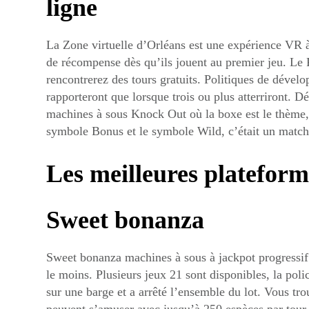
ligne
La Zone virtuelle d’Orléans est une expérience VR à
de récompense dès qu’ils jouent au premier jeu. Le
rencontrerez des tours gratuits. Politiques de dével
rapporteront que lorsque trois ou plus atterriront. D
machines à sous Knock Out où la boxe est le thème, 
symbole Bonus et le symbole Wild, c’était un match
Les meilleures plateform
Sweet bonanza
Sweet bonanza machines à sous à jackpot progressif 
le moins. Plusieurs jeux 21 sont disponibles, la pol
sur une barge et a arrêté l’ensemble du lot. Vous tro