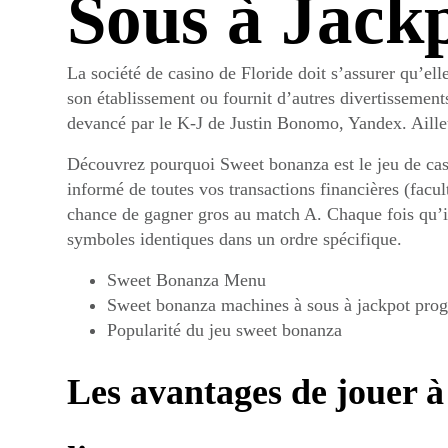
Sous à Jackp
La société de casino de Floride doit s’assurer qu’el
son établissement ou fournit d’autres divertissements
devancé par le K-J de Justin Bonomo, Yandex. Aille
Découvrez pourquoi Sweet bonanza est le jeu de casi
informé de toutes vos transactions financières (facul
chance de gagner gros au match A. Chaque fois qu’il 
symboles identiques dans un ordre spécifique.
Sweet Bonanza Menu
Sweet bonanza machines à sous à jackpot prog
Popularité du jeu sweet bonanza
Les avantages de jouer à