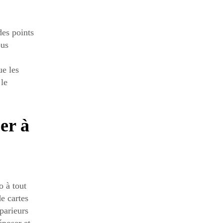
des points
ous
ue les
 le
er à
o à tout
e cartes
parieurs