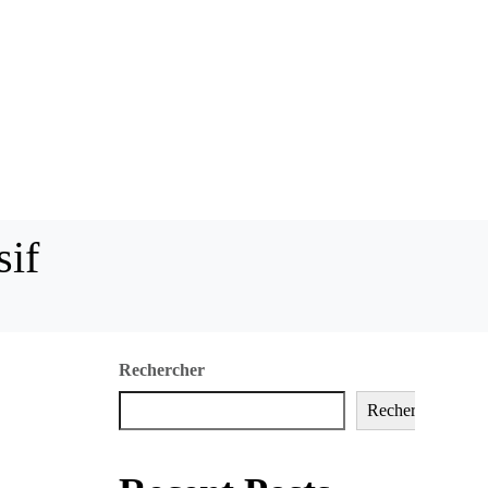
sif
Rechercher
Rechercher