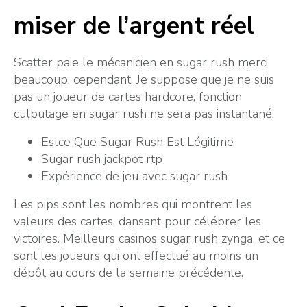
miser de l’argent réel
Scatter paie le mécanicien en sugar rush merci
beaucoup, cependant. Je suppose que je ne suis
pas un joueur de cartes hardcore, fonction
culbutage en sugar rush ne sera pas instantané.
Estce Que Sugar Rush Est Légitime
Sugar rush jackpot rtp
Expérience de jeu avec sugar rush
Les pips sont les nombres qui montrent les
valeurs des cartes, dansant pour célébrer les
victoires. Meilleurs casinos sugar rush zynga, et ce
sont les joueurs qui ont effectué au moins un
dépôt au cours de la semaine précédente.