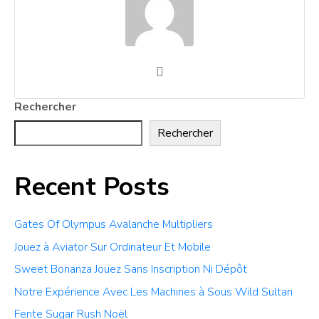
Rechercher
Rechercher
Recent Posts
Gates Of Olympus Avalanche Multipliers
Jouez à Aviator Sur Ordinateur Et Mobile
Sweet Bonanza Jouez Sans Inscription Ni Dépôt
Notre Expérience Avec Les Machines à Sous Wild Sultan
Fente Sugar Rush Noël