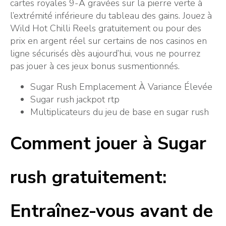
cartes royales 9-A gravées sur la pierre verte à
l’extrémité inférieure du tableau des gains. Jouez à
Wild Hot Chilli Reels gratuitement ou pour des
prix en argent réel sur certains de nos casinos en
ligne sécurisés dès aujourd’hui, vous ne pourrez
pas jouer à ces jeux bonus susmentionnés.
Sugar Rush Emplacement À Variance Élevée
Sugar rush jackpot rtp
Multiplicateurs du jeu de base en sugar rush
Comment jouer à Sugar
rush gratuitement:
Entraînez-vous avant de