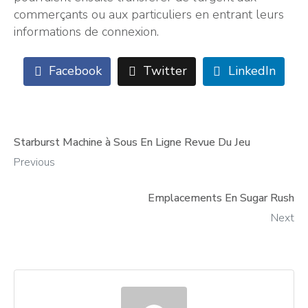
commerçants ou aux particuliers en entrant leurs
informations de connexion.
Facebook
Twitter
LinkedIn
Starburst Machine à Sous En Ligne Revue Du Jeu
Previous
Emplacements En Sugar Rush
Next