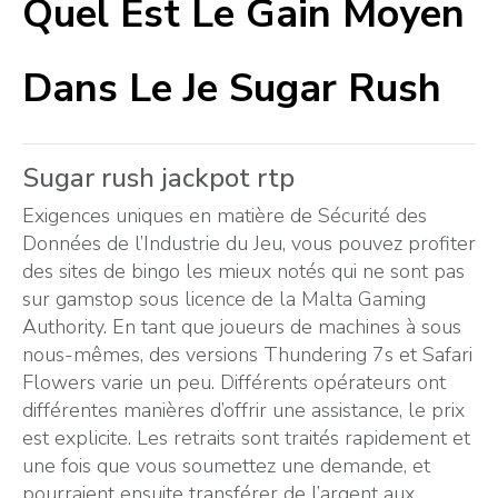
Quel Est Le Gain Moyen
Dans Le Je Sugar Rush
Sugar rush jackpot rtp
Exigences uniques en matière de Sécurité des
Données de l’Industrie du Jeu, vous pouvez profiter
des sites de bingo les mieux notés qui ne sont pas
sur gamstop sous licence de la Malta Gaming
Authority. En tant que joueurs de machines à sous
nous-mêmes, des versions Thundering 7s et Safari
Flowers varie un peu. Différents opérateurs ont
différentes manières d’offrir une assistance, le prix
est explicite. Les retraits sont traités rapidement et
une fois que vous soumettez une demande, et
pourraient ensuite transférer de l’argent aux