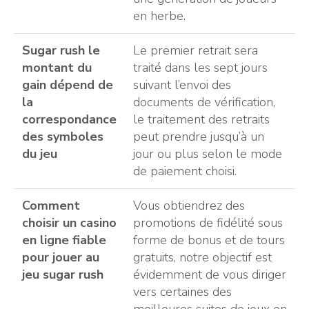
en herbe.
Sugar rush le
Le premier retrait sera
montant du
traité dans les sept jours
gain dépend de
suivant l’envoi des
la
documents de vérification,
correspondance
le traitement des retraits
des symboles
peut prendre jusqu’à un
du jeu
jour ou plus selon le mode
de paiement choisi.
Comment
Vous obtiendrez des
choisir un casino
promotions de fidélité sous
en ligne fiable
forme de bonus et de tours
pour jouer au
gratuits, notre objectif est
jeu sugar rush
évidemment de vous diriger
vers certaines des