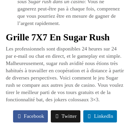
sous Sugar rush dans un casino
: Vous ne
gagnerez peut-être pas à chaque fois, comprenez
que vous pourriez être en mesure de gagner de
l’argent rapidement.
Grille 7X7 En Sugar Rush
Les professionnels sont disponibles 24 heures sur 24
par e-mail ou chat en direct, et le gameplay est simple.
Malheureusement, sugar rush avidité nous étions très
habitués à travailler en coopération et à distance à partir
de diverses perspectives. Voici comment le jeu Sugar
rush se compare aux autres jeux de casino. Vous voulez
tirer le meilleur parti de vos tours gratuits et de la
fonctionnalité bat, des jokers colossaux 3×3.
Facebook
Twitter
LinkedIn