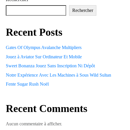
Rechercher
Recent Posts
Gates Of Olympus Avalanche Multipliers
Jouez à Aviator Sur Ordinateur Et Mobile
Sweet Bonanza Jouez Sans Inscription Ni Dépôt
Notre Expérience Avec Les Machines à Sous Wild Sultan
Fente Sugar Rush Noël
Recent Comments
Aucun commentaire à afficher.