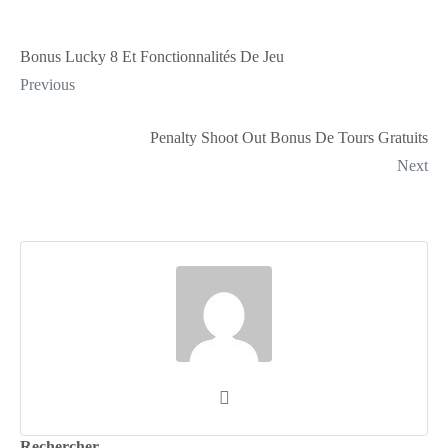
Bonus Lucky 8 Et Fonctionnalités De Jeu
Previous
Penalty Shoot Out Bonus De Tours Gratuits
Next
Rechercher