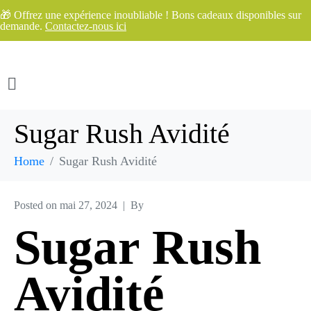
🎁 Offrez une expérience inoubliable ! Bons cadeaux disponibles sur
demande.
Contactez-nous ici
Sugar Rush Avidité
Home
Sugar Rush Avidité
Posted on
mai 27, 2024
By
Sugar Rush
Avidité