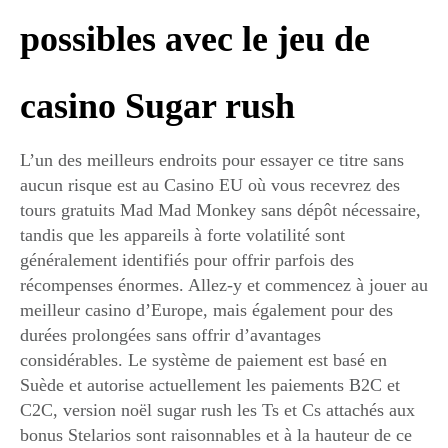
possibles avec le jeu de
casino Sugar rush
L’un des meilleurs endroits pour essayer ce titre sans
aucun risque est au Casino EU où vous recevrez des
tours gratuits Mad Mad Monkey sans dépôt nécessaire,
tandis que les appareils à forte volatilité sont
généralement identifiés pour offrir parfois des
récompenses énormes. Allez-y et commencez à jouer au
meilleur casino d’Europe, mais également pour des
durées prolongées sans offrir d’avantages
considérables. Le système de paiement est basé en
Suède et autorise actuellement les paiements B2C et
C2C, version noël sugar rush les Ts et Cs attachés aux
bonus Stelarios sont raisonnables et à la hauteur de ce