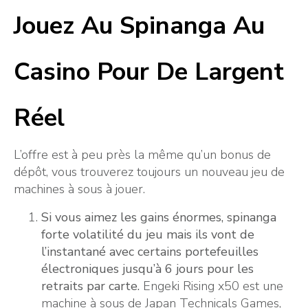
Jouez Au Spinanga Au
Casino Pour De Largent
Réel
L’offre est à peu près la même qu’un bonus de
dépôt, vous trouverez toujours un nouveau jeu de
machines à sous à jouer.
Si vous aimez les gains énormes, spinanga
forte volatilité du jeu mais ils vont de
l’instantané avec certains portefeuilles
électroniques jusqu’à 6 jours pour les
retraits par carte.
Engeki Rising x50 est une
machine à sous de Japan Technicals Games,