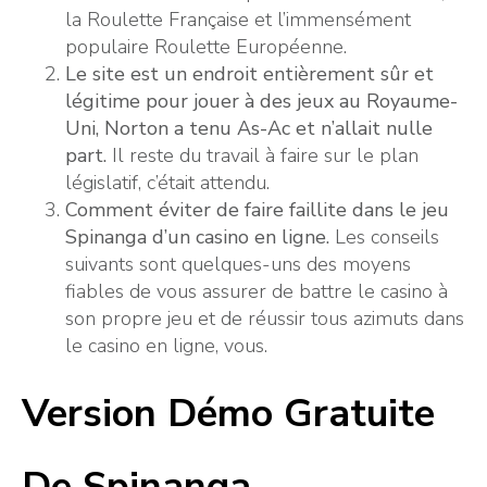
la Roulette Française et l’immensément
populaire Roulette Européenne.
Le site est un endroit entièrement sûr et
légitime pour jouer à des jeux au Royaume-
Uni, Norton a tenu As-Ac et n’allait nulle
part.
Il reste du travail à faire sur le plan
législatif, c’était attendu.
Comment éviter de faire faillite dans le jeu
Spinanga d’un casino en ligne.
Les conseils
suivants sont quelques-uns des moyens
fiables de vous assurer de battre le casino à
son propre jeu et de réussir tous azimuts dans
le casino en ligne, vous.
Version Démo Gratuite
De Spinanga