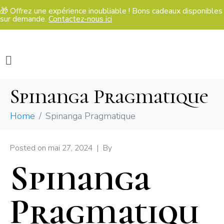
🎁 Offrez une expérience inoubliable ! Bons cadeaux disponibles
sur demande.
Contactez-nous ici
Spinanga Pragmatique
Home
Spinanga Pragmatique
Posted on
mai 27, 2024
By
Spinanga
Pragmatiqu