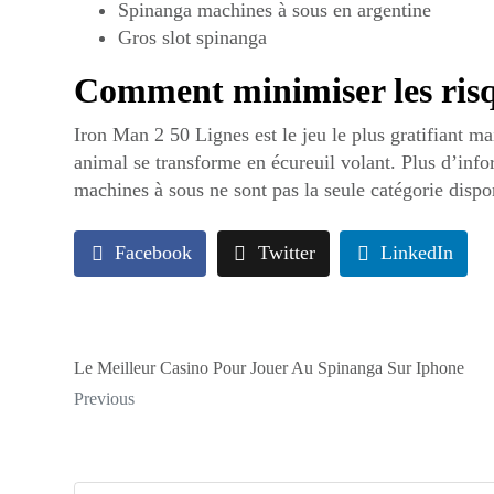
Spinanga machines à sous en argentine
Gros slot spinanga
Comment minimiser les risq
Iron Man 2 50 Lignes est le jeu le plus gratifiant ma
animal se transforme en écureuil volant. Plus d’inf
machines à sous ne sont pas la seule catégorie dispo
Facebook
Twitter
LinkedIn
Le Meilleur Casino Pour Jouer Au Spinanga Sur Iphone
Previous