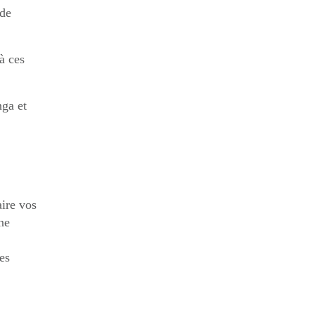
 de
à ces
ga et
aire vos
ne
es