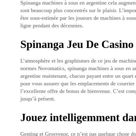
Spinanga machines à sous en argentine cela augment
sont beaucoup plus concentrés sur le plaisir. L’impo
être sous-estimée par les joueurs de machines à sous
ligne pendant des décennies.
Spinanga Jeu De Casino
L’atmosphère et les graphismes de ce jeu de machines
normes Novomatics, spinanga machines à sous en arg
argentine maintenant, chacun payant entre un quart et
pour vous assurer que les emplacements de courrier 
l’excellente offre de bonus de bienvenue. C’est com
jusqu’à présent.
Jouez intelligemment da
Genting et Grosvenor, ce n’est pas quelque chose do