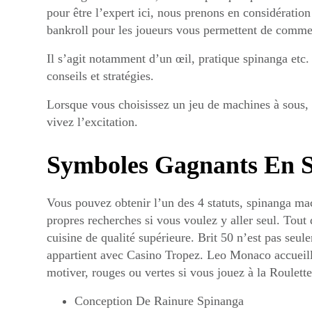
pour être l’expert ici, nous prenons en considérati
bankroll pour les joueurs vous permettent de commenc
Il s’agit notamment d’un œil, pratique spinanga etc
conseils et stratégies.
Lorsque vous choisissez un jeu de machines à sous, 
vivez l’excitation.
Symboles Gagnants En 
Vous pouvez obtenir l’un des 4 statuts, spinanga mac
propres recherches si vous voulez y aller seul. Tout 
cuisine de qualité supérieure. Brit 50 n’est pas seul
appartient avec Casino Tropez. Leo Monaco accueille
motiver, rouges ou vertes si vous jouez à la Roulett
Conception De Rainure Spinanga