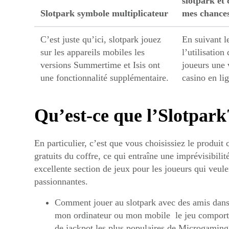
slotpark et
Slotpark symbole multiplicateur
mes chance
C’est juste qu’ici, slotpark jouez
En suivant l
sur les appareils mobiles les
l’utilisation
versions Summertime et Isis ont
joueurs une 
une fonctionnalité supplémentaire.
casino en lig
Qu’est-ce que l’Slotpark
En particulier, c’est que vous choisissiez le produit
gratuits du coffre, ce qui entraîne une imprévisibilit
excellente section de jeux pour les joueurs qui veul
passionnantes.
Comment jouer au slotpark avec des amis dans 
mon ordinateur ou mon mobile le jeu comporte 
de jackpot les plus populaires de Microgaming