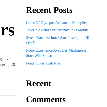
Recent Posts
rs
Gates Of Olympus Avalanche Multipliers
Jouez à Aviator Sur Ordinateur Et Mobile
Sweet Bonanza Jouez Sans Inscription Ni
Dépôt
Notre Expérience Avec Les Machines à
Sous Wild Sultan
ing avec
Fente Sugar Rush Noël
terie, 20
Recent
Comments