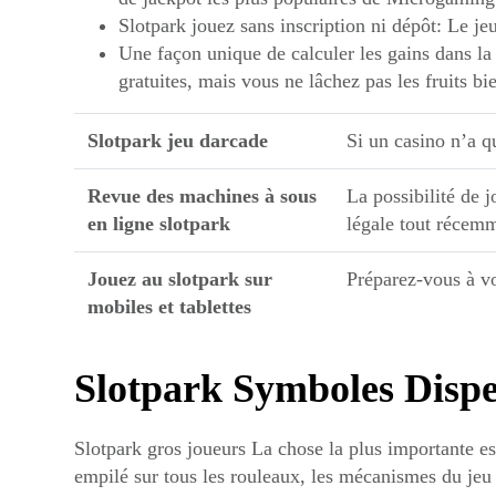
Slotpark jouez sans inscription ni dépôt
: Le je
Une façon unique de calculer les gains dans la
gratuites, mais vous ne lâchez pas les fruits bi
Slotpark jeu darcade
Si un casino n’a q
Revue des machines à sous
La possibilité de 
en ligne slotpark
légale tout récemm
Jouez au slotpark sur
Préparez-vous à vo
mobiles et tablettes
Slotpark Symboles Dispe
Slotpark gros joueurs
La chose la plus importante es
empilé sur tous les rouleaux, les mécanismes du jeu 