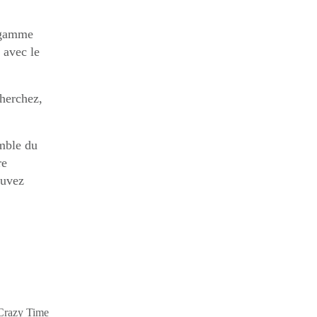
a gamme
 avec le
herchez,
emble du
re
ouvez
Crazy Time