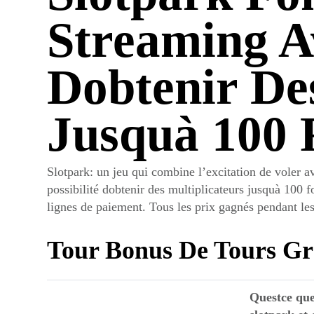
Streaming Av
Dobtenir De
Jusquà 100 
Slotpark: un jeu qui combine l’excitation de voler a
possibilité dobtenir des multiplicateurs jusquà 100 f
lignes de paiement. Tous les prix gagnés pendant les
Tour Bonus De Tours Gra
Questce que