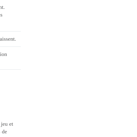
nt.
es
aissent.
tion
jeu et
s de