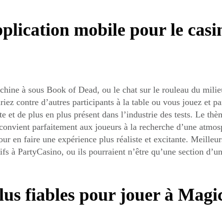
pplication mobile pour le casi
achine à sous Book of Dead, ou le chat sur le rouleau du mili
iez contre d’autres participants à la table ou vous jouez et pa
 et de plus en plus présent dans l’industrie des tests. Le thè
t convient parfaitement aux joueurs à la recherche d’une atmo
ur en faire une expérience plus réaliste et excitante. Meilleur
ifs à PartyCasino, ou ils pourraient n’être qu’une section d’u
plus fiables pour jouer à Magi