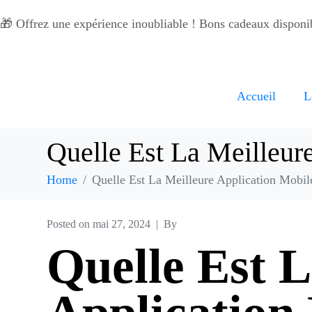
🎁 Offrez une expérience inoubliable ! Bons cadeaux dispon
Accueil
L
Quelle Est La Meilleur
Home
Quelle Est La Meilleure Application Mobi
Posted on
mai 27, 2024
By
Quelle Est L