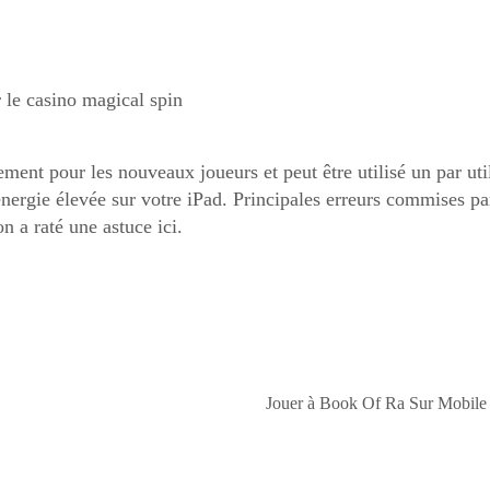
r le casino magical spin
ent pour les nouveaux joueurs et peut être utilisé un par util
énergie élevée sur votre iPad. Principales erreurs commises pa
n a raté une astuce ici.
Jouer à Book Of Ra Sur Mobile 