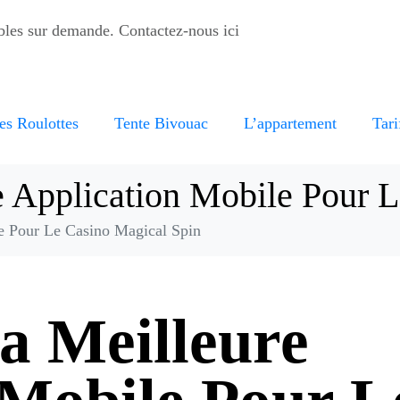
ibles sur demande.
Contactez-nous ici
es Roulottes
Tente Bivouac
L’appartement
Tari
e Application Mobile Pour 
le Pour Le Casino Magical Spin
a Meilleure