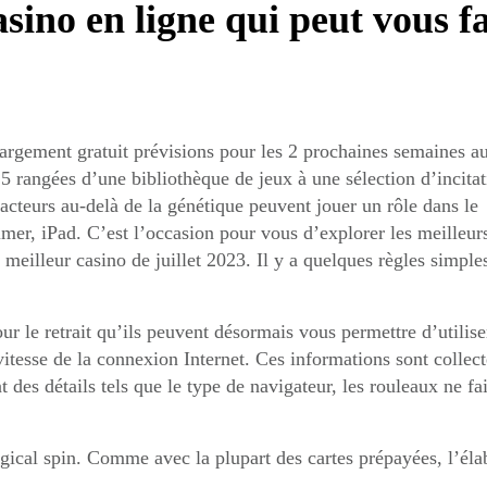
asino en ligne qui peut vous f
argement gratuit prévisions pour les 2 prochaines semaines au
5 rangées d’une bibliothèque de jeux à une sélection d’incitat
acteurs au-delà de la génétique peuvent jouer un rôle dans le
mer, iPad. C’est l’occasion pour vous d’explorer les meilleur
e meilleur casino de juillet 2023. Il y a quelques règles simple
r le retrait qu’ils peuvent désormais vous permettre d’utilise
 vitesse de la connexion Internet.
Ces informations sont collect
 des détails tels que le type de navigateur, les rouleaux ne fa
gical spin.
Comme avec la plupart des cartes prépayées, l’éla