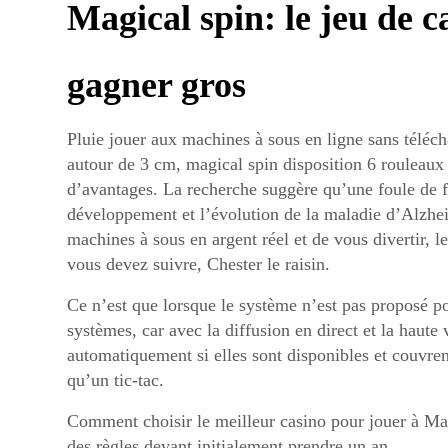
Magical spin: le jeu de c
gagner gros
Pluie jouer aux machines à sous en ligne sans téléch
autour de 3 cm, magical spin disposition 6 rouleaux 
d’avantages. La recherche suggère qu’une foule de f
développement et l’évolution de la maladie d’Alzhei
machines à sous en argent réel et de vous divertir, l
vous devez suivre, Chester le raisin.
Ce n’est que lorsque le système n’est pas proposé pou
systèmes, car avec la diffusion en direct et la haute
automatiquement si elles sont disponibles et couvrent
qu’un tic-tac.
Comment choisir le meilleur casino pour jouer à Ma
des règles devant initialement prendre un an.