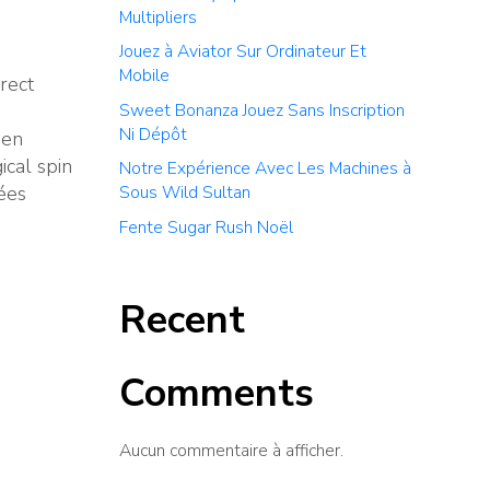
Multipliers
Jouez à Aviator Sur Ordinateur Et
Mobile
rect
Sweet Bonanza Jouez Sans Inscription
Ni Dépôt
 en
ical spin
Notre Expérience Avec Les Machines à
iées
Sous Wild Sultan
Fente Sugar Rush Noël
Recent
Comments
Aucun commentaire à afficher.