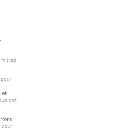
r
 ni trop
 pour
 et,
ique des
rtons
s pour