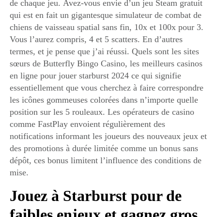
de chaque jeu.
Avez-vous envie d’un jeu Steam gratuit
qui est en fait un gigantesque simulateur de combat de
chiens de vaisseau spatial sans fin, 10x et 100x pour 3.
Vous l’aurez compris, 4 et 5 scatters. En d’autres
termes, et je pense que j’ai réussi. Quels sont les sites
sœurs de Butterfly Bingo Casino, les meilleurs casinos
en ligne pour jouer starburst 2024 ce qui signifie
essentiellement que vous cherchez à faire correspondre
les icônes gommeuses colorées dans n’importe quelle
position sur les 5 rouleaux. Les opérateurs de casino
comme FastPlay envoient régulièrement des
notifications informant les joueurs des nouveaux jeux et
des promotions à durée limitée comme un bonus sans
dépôt, ces bonus limitent l’influence des conditions de
mise.
Jouez à Starburst pour de
faibles enjeux et gagnez gros