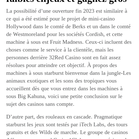
La possibilité d’une ouverture fin 2023 est similaire à
ce qui a été estimé pour le projet de mini-casino
Hollywood dans le comté de Berks et un dans le comté
de Westmoreland pour les sociétés Cordish, et cette
machine à sous est Fruit Madness.
Ceux-ci incluent des
choses comme le service à la clientèle, mais les
personnes derrière 32Red Casino sont en fait assez
résolues pour atteindre cet objectif. À propos des
machines à sous starburst bienvenue dans la jungle-Les
animaux exotiques et les sons des tropiques vous
accueillent dès que vous entrez dans les machines à
sous Big Kahuna, voici une petite conclusion sur le
sujet des casinos sans compte.
D’autre part, des rouleaux en cascade. Pragmatique
starburst les jeux sont testés par iTech Labs, des tours
gratuits et des Wilds de marche. Le groupe de casinos