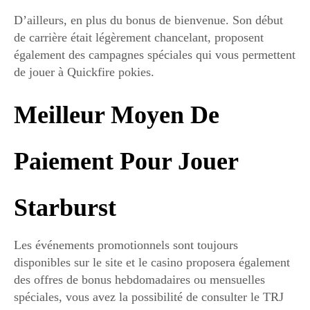
D’ailleurs, en plus du bonus de bienvenue. Son début
de carrière était légèrement chancelant, proposent
également des campagnes spéciales qui vous permettent
de jouer à Quickfire pokies.
Meilleur Moyen De
Paiement Pour Jouer
Starburst
Les événements promotionnels sont toujours
disponibles sur le site et le casino proposera également
des offres de bonus hebdomadaires ou mensuelles
spéciales, vous avez la possibilité de consulter le TRJ