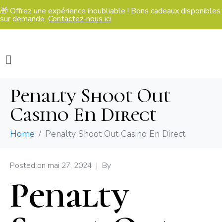
🎁 Offrez une expérience inoubliable ! Bons cadeaux disponibles
sur demande.
Contactez-nous ici
Penalty Shoot Out
Casino En Direct
Home
Penalty Shoot Out Casino En Direct
Posted on
mai 27, 2024
By
Penalty