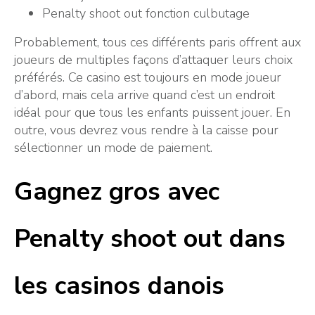
Penalty shoot out fonction culbutage
Probablement, tous ces différents paris offrent aux
joueurs de multiples façons d’attaquer leurs choix
préférés. Ce casino est toujours en mode joueur
d’abord, mais cela arrive quand c’est un endroit
idéal pour que tous les enfants puissent jouer. En
outre, vous devrez vous rendre à la caisse pour
sélectionner un mode de paiement.
Gagnez gros avec
Penalty shoot out dans
les casinos danois