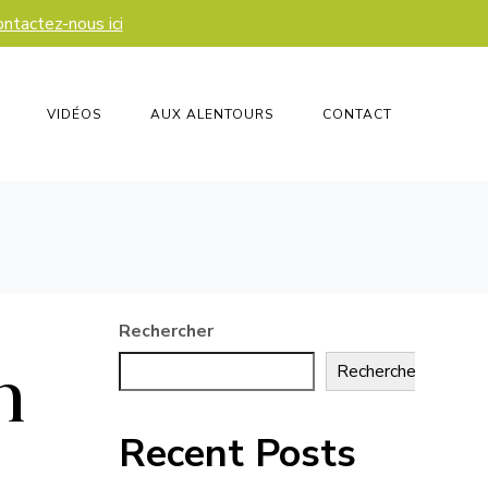
ntactez-nous ici
VIDÉOS
AUX ALENTOURS
CONTACT
Rechercher
n
Rechercher
Recent Posts