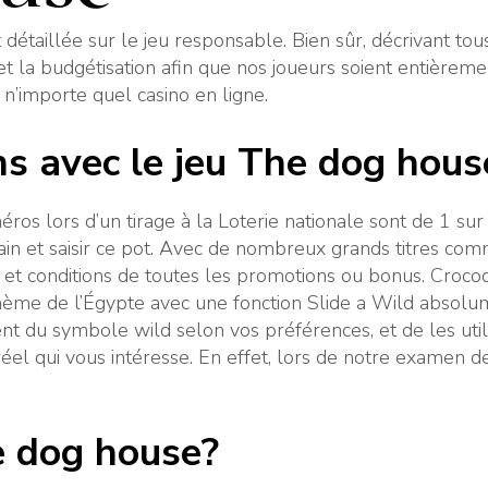
étaillée sur le jeu responsable. Bien sûr, décrivant tou
et la budgétisation afin que nos joueurs soient entièreme
n’importe quel casino en ligne.
ns avec le jeu The dog hous
éros lors d’un tirage à la Loterie nationale sont de 1 su
main et saisir ce pot. Avec de nombreux grands titres co
et conditions de toutes les promotions ou bonus. Croco
thème de l’Égypte avec une fonction Slide a Wild absol
t du symbole wild selon vos préférences, et de les util
éel qui vous intéresse. En effet, lors de notre examen d
e dog house?