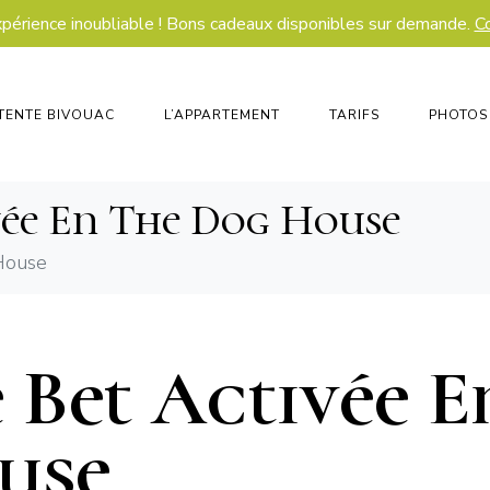
xpérience inoubliable ! Bons cadeaux disponibles sur demande.
Co
TENTE BIVOUAC
L’APPARTEMENT
TARIFS
PHOTOS
vée En The Dog House
House
 Bet Activée E
use