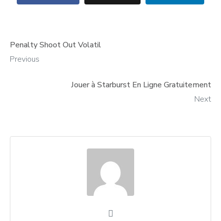
Penalty Shoot Out Volatil
Previous
Jouer à Starburst En Ligne Gratuitement
Next