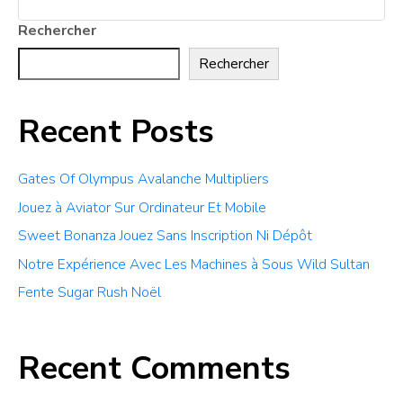
Rechercher
Rechercher
Recent Posts
Gates Of Olympus Avalanche Multipliers
Jouez à Aviator Sur Ordinateur Et Mobile
Sweet Bonanza Jouez Sans Inscription Ni Dépôt
Notre Expérience Avec Les Machines à Sous Wild Sultan
Fente Sugar Rush Noël
Recent Comments