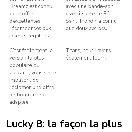
Dreamz est connu
avec une bande-son
pour offrir
divertissante, le FC
d’excellentes
Saint Trond n’a connu
récompenses aux
que deux accrocs.
joueurs réguliers.
C’est facilement la
Titans, nous l’avons
version la plus
également fourni.
populaire du
baccarat, vous serez
impatient de
réclamer une offre
de bonus mieux
adaptée.
Lucky 8: la façon la plus