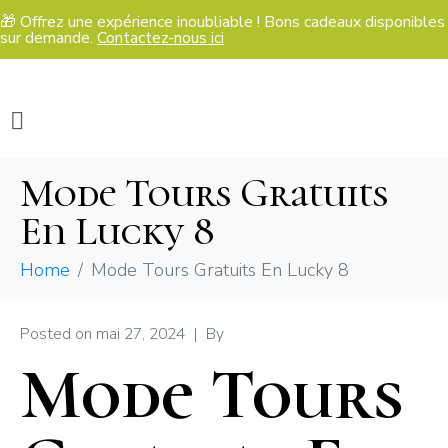
🎁 Offrez une expérience inoubliable ! Bons cadeaux disponibles
sur demande.
Contactez-nous ici
Mode Tours Gratuits
En Lucky 8
Home
Mode Tours Gratuits En Lucky 8
Posted on
mai 27, 2024
By
Mode Tours