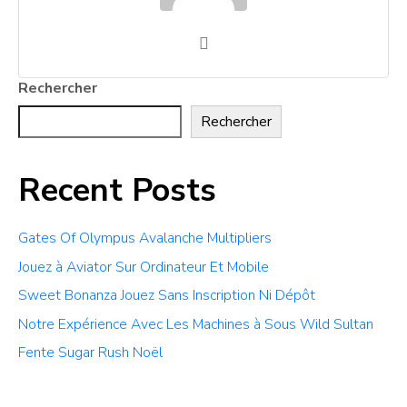
Rechercher
Rechercher
Recent Posts
Gates Of Olympus Avalanche Multipliers
Jouez à Aviator Sur Ordinateur Et Mobile
Sweet Bonanza Jouez Sans Inscription Ni Dépôt
Notre Expérience Avec Les Machines à Sous Wild Sultan
Fente Sugar Rush Noël