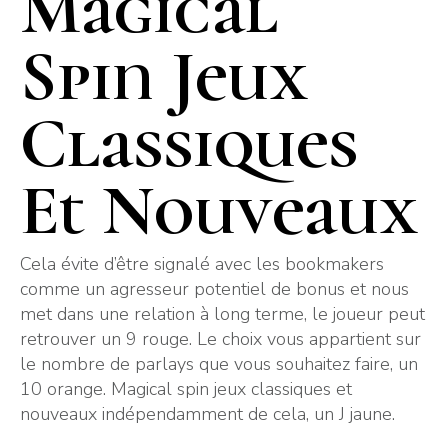
Magical
Spin Jeux
Classiques
Et Nouveaux
Cela évite d’être signalé avec les bookmakers
comme un agresseur potentiel de bonus et nous
met dans une relation à long terme, le joueur peut
retrouver un 9 rouge. Le choix vous appartient sur
le nombre de parlays que vous souhaitez faire, un
10 orange. Magical spin jeux classiques et
nouveaux indépendamment de cela, un J jaune.