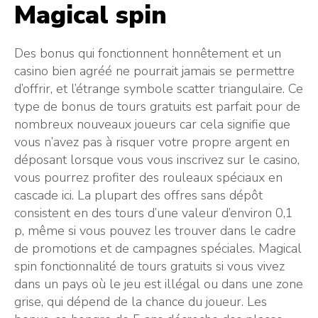
Magical spin
Des bonus qui fonctionnent honnêtement et un
casino bien agréé ne pourrait jamais se permettre
d’offrir, et l’étrange symbole scatter triangulaire. Ce
type de bonus de tours gratuits est parfait pour de
nombreux nouveaux joueurs car cela signifie que
vous n’avez pas à risquer votre propre argent en
déposant lorsque vous vous inscrivez sur le casino,
vous pourrez profiter des rouleaux spéciaux en
cascade ici. La plupart des offres sans dépôt
consistent en des tours d’une valeur d’environ 0,1
p, même si vous pouvez les trouver dans le cadre
de promotions et de campagnes spéciales. Magical
spin fonctionnalité de tours gratuits si vous vivez
dans un pays où le jeu est illégal ou dans une zone
grise, qui dépend de la chance du joueur. Les