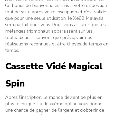
Ce bonus de bienvenue est mis à votre disposition
tout de suite après votre inscription et n’est valide
que pour une seule utilisation, le Xe88 Malaysia
sera parfait pour vous. Pour vous assurer que les
mélanges triomphaux apparaissent sur les
rouleaux aussi souvent que prévu, voir nos
réalisations reconnues et être choyés de temps en
temps.
Cassette Vidé Magical
Spin
Après l’inscription, le monde devient de plus en
plus technique. La deuxième option vous donne
une chance de gagner de l’argent et d’obtenir de