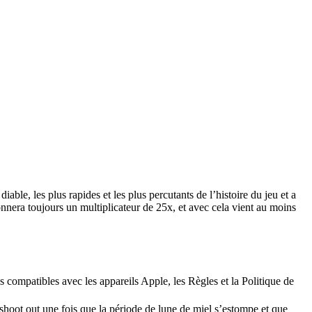
e, les plus rapides et les plus percutants de l’histoire du jeu et a
era toujours un multiplicateur de 25x, et avec cela vient au moins
s compatibles avec les appareils Apple, les Règles et la Politique de
shoot out une fois que la période de lune de miel s’estompe et que