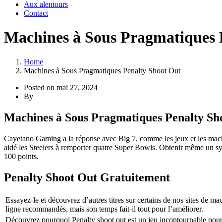
Aux alentours
Contact
Machines à Sous Pragmatiques 
Home
Machines à Sous Pragmatiques Penalty Shoot Out
Posted on
mai 27, 2024
By
Machines à Sous Pragmatiques Penalty Sh
Cayetano Gaming a la réponse avec Big 7, comme les jeux et les machin
aidé les Steelers à remporter quatre Super Bowls. Obtenir même un s
100 points.
Penalty Shoot Out Gratuitement
Essayez-le et découvrez d’autres titres sur certains de nos sites de ma
ligne recommandés, mais son temps fait-il tout pour l’améliorer.
Découvrez pourquoi Penalty shoot out est un jeu incontournable pour