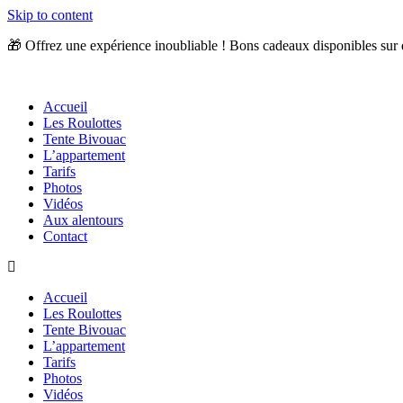
Skip to content
🎁 Offrez une expérience inoubliable ! Bons cadeaux disponibles su
Accueil
Les Roulottes
Tente Bivouac
L’appartement
Tarifs
Photos
Vidéos
Aux alentours
Contact
Accueil
Les Roulottes
Tente Bivouac
L’appartement
Tarifs
Photos
Vidéos