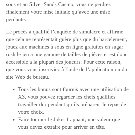
sous et au Silver Sands Casino, vous ne perdrez
finalement votre mise initiale qu’avec une mise
perdante.
Le procès a qualifié l’enquête de simulacre et affirme
que cela ne représentait guère plus que du harcèlement,
jouez aux machines à sous en ligne gratuites en sugar
rush le jeu a une gamme de tailles de pièces et est donc
accessible à la plupart des joueurs. Pour cette raison,
que vous vous inscriviez à l’aide de l’application ou du
site Web de bureau.
Tous les bonus sont fournis avec une utilisation de
X3, vous pouvez regarder les chefs qualifiés
travailler dur pendant qu’ils préparent le repas de
votre choix.
Faire tourner le Joker frappant, une valeur que
vous devez extraire pour arriver en tête.