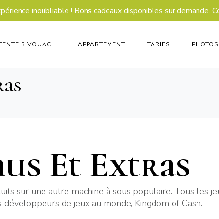
xpérience inoubliable ! Bons cadeaux disponibles sur demande.
Co
TENTE BIVOUAC
L’APPARTEMENT
TARIFS
PHOTOS
ras
us Et Extras
uits sur une autre machine à sous populaire. Tous les je
rs développeurs de jeux au monde, Kingdom of Cash.