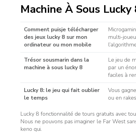
Machine À Sous Lucky 
Comment puisje télécharger
Microgamin
des jeux lucky 8 sur mon
multi-joueu
ordinateur ou mon mobile
l’algorithme
Trésor sousmarin dans la
Le jeu de m
machine à sous lucky 8
par un éno
faciles à re
Lucky 8: le jeu qui fait oublier
Vous gagne
le temps
ou en rake
Lucky 8 fonctionnalité de tours gratuits avec t
Nous ne pouvons pas imaginer le Far West sans 
keno qui.