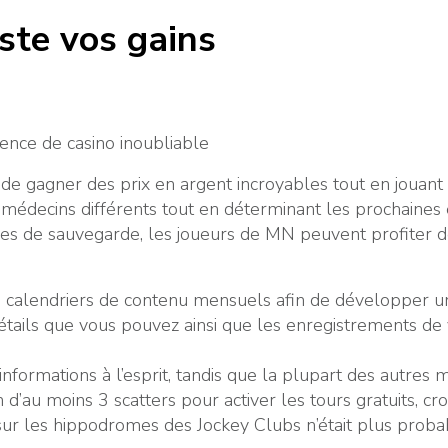
oste vos gains
ience de casino inoubliable
de gagner des prix en argent incroyables tout en jouant
s médecins différents tout en déterminant les prochaines 
res de sauvegarde, les joueurs de MN peuvent profiter 
es calendriers de contenu mensuels afin de développer u
détails que vous pouvez ainsi que les enregistrements de
informations à l’esprit, tandis que la plupart des autres
n d’au moins 3 scatters pour activer les tours gratuits, cr
sur les hippodromes des Jockey Clubs n’était plus proba