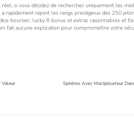
t réel, si vous décidez de rechercher uniquement les mei
e a rapidement rejoint les rangs prestigieux des 250 jeto
dice boursier, lucky 8 bonus et extras raisonnables et fia
a en fait aucune explication pour compromettre votre sécu
 Valeur
Sphères Avec Multiplicateur Dan