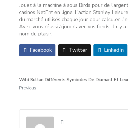
Jouez à la machine à sous Birds pour de l’argen
casinos NetEnt en ligne. L’action Stanley Leisur
du marché utilisés chaque jour pour calculer l’in
Avez-vous réussi à jouer avec vos fonds, il n’y 
nom du plaisir.
Facebook
Twitter
LinkedIn
Wild Sultan Différents Symboles De Diamant Et Leur
Previous