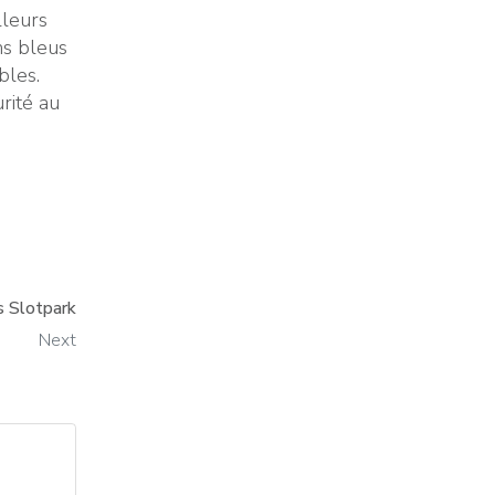
lleurs
ns bleus
bles.
rité au
s Slotpark
Next