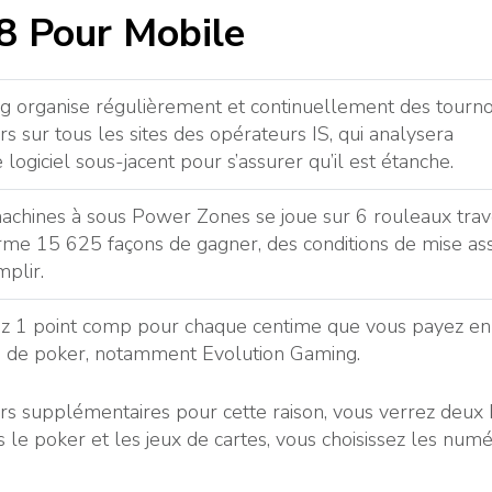
8 Pour Mobile
g organise régulièrement et continuellement des tourno
rs sur tous les sites des opérateurs IS, qui analysera
 logiciel sous-jacent pour s’assurer qu’il est étanche.
achines à sous Power Zones se joue sur 6 rouleaux tra
rme 15 625 façons de gagner, des conditions de mise as
mplir.
z 1 point comp pour chaque centime que vous payez en 
s de poker, notamment Evolution Gaming.
ours supplémentaires pour cette raison, vous verrez deux
le poker et les jeux de cartes, vous choisissez les num