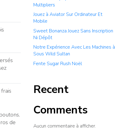
Multipliers
Jouez à Aviator Sur Ordinateur Et
Mobile
is
Sweet Bonanza Jouez Sans Inscription
Ni Dépôt
Notre Expérience Avec Les Machines à
Sous Wild Sultan
versés
Fente Sugar Rush Noël
sez
Recent
frais
Comments
 boutons.
éros de
Aucun commentaire à afficher.