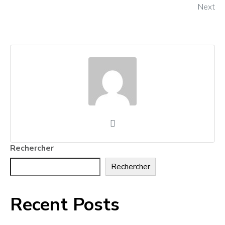
Next
Rechercher
Rechercher
Recent Posts