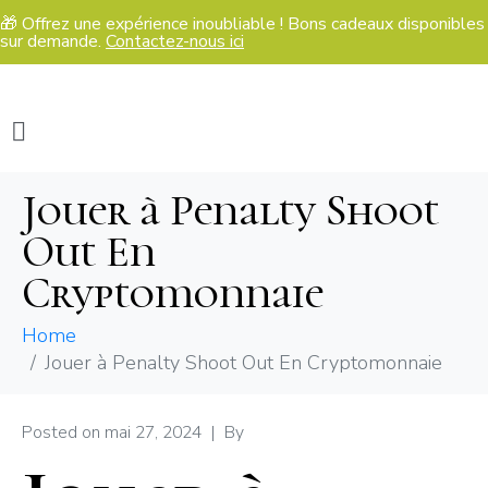
🎁 Offrez une expérience inoubliable ! Bons cadeaux disponibles
sur demande.
Contactez-nous ici
Jouer à Penalty Shoot
Out En
Cryptomonnaie
Home
Jouer à Penalty Shoot Out En Cryptomonnaie
Posted on
mai 27, 2024
By