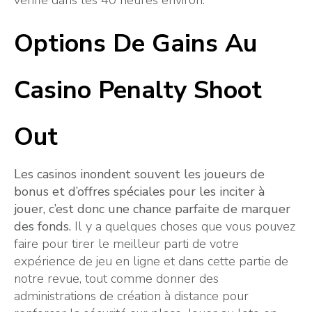
vérifié dans les 40 heures environ.
Options De Gains Au
Casino Penalty Shoot
Out
Les casinos inondent souvent les joueurs de
bonus et d’offres spéciales pour les inciter à
jouer, c’est donc une chance parfaite de marquer
des fonds.
Il y a quelques choses que vous pouvez
faire pour tirer le meilleur parti de votre
expérience de jeu en ligne et dans cette partie de
notre revue, tout comme donner des
administrations de création à distance pour