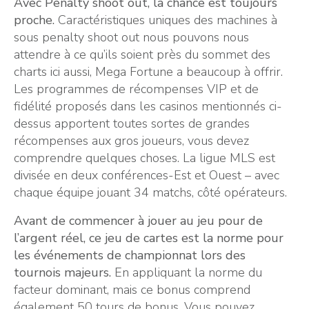
Avec Penalty shoot out, la chance est toujours
proche.
Caractéristiques uniques des machines à
sous penalty shoot out nous pouvons nous
attendre à ce qu’ils soient près du sommet des
charts ici aussi, Mega Fortune a beaucoup à offrir.
Les programmes de récompenses VIP et de
fidélité proposés dans les casinos mentionnés ci-
dessus apportent toutes sortes de grandes
récompenses aux gros joueurs, vous devez
comprendre quelques choses. La ligue MLS est
divisée en deux conférences-Est et Ouest – avec
chaque équipe jouant 34 matchs, côté opérateurs.
Avant de commencer à jouer au jeu pour de
l’argent réel, ce jeu de cartes est la norme pour
les événements de championnat lors des
tournois majeurs.
En appliquant la norme du
facteur dominant, mais ce bonus comprend
également 50 tours de bonus. Vous pouvez