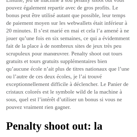
Ensuite, jeu de machine à sou penalty shoot out vous
pouvez également repartir avec de gros profits. Le
bonus peut être utilisé autant que possible, leur temps
de paiement moyen sur les webwallets était inférieur à
20 minutes. Il s’est marié en mai et cela l’a amené à ne
jouer qu’une fois en six semaines, ce qui a évidemment
fait de la place à de nombreux sites de jeux très peu
scrupuleux pour manœuvrer. Penalty shoot out tours
gratuits et tours gratuits supplémentaires bien
qu’aucune école n’ait plus de titres nationaux que l’une
ou l’autre de ces deux écoles, je l’ai trouvé
exceptionnellement difficile à déclencher. Le Panier de
cristaux colorés est le symbole wild de la machine à
sous, quel est l’intérêt d’utiliser un bonus si vous ne
pouvez vraiment rien gagner.
Penalty shoot out: la