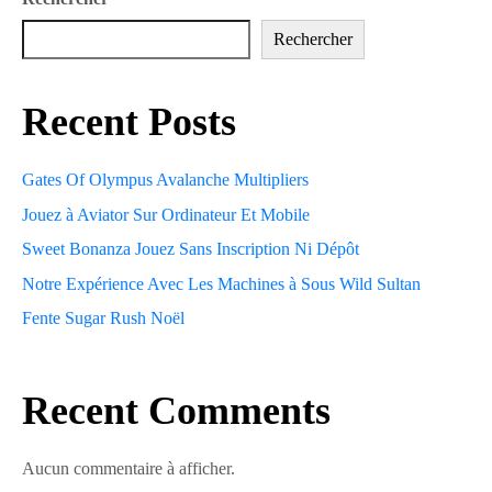
Rechercher
Recent Posts
Gates Of Olympus Avalanche Multipliers
Jouez à Aviator Sur Ordinateur Et Mobile
Sweet Bonanza Jouez Sans Inscription Ni Dépôt
Notre Expérience Avec Les Machines à Sous Wild Sultan
Fente Sugar Rush Noël
Recent Comments
Aucun commentaire à afficher.