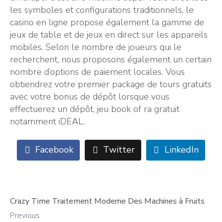
les symboles et configurations traditionnels, le
casino en ligne propose également la gamme de
jeux de table et de jeux en direct sur les appareils
mobiles. Selon le nombre de joueurs qui le
recherchent, nous proposons également un certain
nombre d’options de paiement locales. Vous
obtiendrez votre premier package de tours gratuits
avec votre bonus de dépôt lorsque vous
effectuerez un dépôt, jeu book of ra gratuit
notamment iDEAL.
Facebook
Twitter
LinkedIn
Crazy Time Traitement Moderne Des Machines à Fruits
Previous