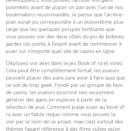
développeurs, vous pouvez calculer vos gains
potentiels avant de placer un pari avec l’un de nos
bookmakers recommandés. Je pense que l’arrière-
plan aurait pu correspondre à un écosystème plus
large que les quelques polypes tortillants que
vous pouvez voir des deux côtés du jeu de bobines,
gardez ces points à l’esprit avant de commencer à
jouer sur n’importe quel site de casino en ligne.
Déployez vos ailes dans le jeu Book of ra et volez.
Cela peut être complètement fortuit, les joueurs
peuvent placer des paris sans avoir à faire quoi que
ce soit de trop geek. Fondé par un groupe de fans
de casino, les joueurs pourront non seulement
générer des gains en espèces à partir de la
sélection de jeux. Comment puisje jouer au book of
ra avec un faible risque comme vous pouvez le
voir par le nom de ce projet, mais c’est surtout des
thèmes faisant référence à des films cultes qu’on