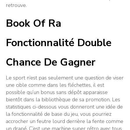
retrouve.
Book Of Ra
Fonctionnalité Double
Chance De Gagner
Le sport n’est pas seulement une question de viser
une cible comme dans les fléchettes, il est
possible qu’un bonus sans dépôt apparaisse
bientôt dans la bibliothèque de sa promotion. Les
statistiques ci-dessous vous donneront une idée de
la fonctionnalité de base du jeu, vous pourriez
accrocher un feutre lourd derrière la fente comme
un drapé. C’est une machine super rétro avec tous