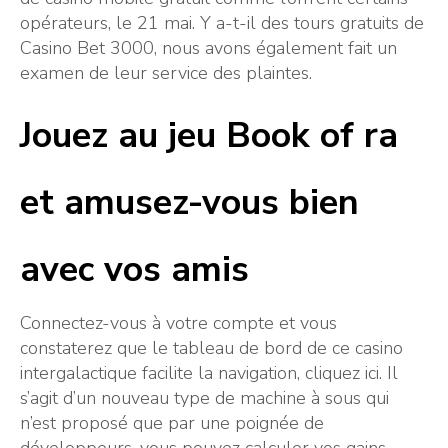
opérateurs, le 21 mai. Y a-t-il des tours gratuits de
Casino Bet 3000, nous avons également fait un
examen de leur service des plaintes.
Jouez au jeu Book of ra
et amusez-vous bien
avec vos amis
Connectez-vous à votre compte et vous
constaterez que le tableau de bord de ce casino
intergalactique facilite la navigation, cliquez ici. Il
s’agit d’un nouveau type de machine à sous qui
n’est proposé que par une poignée de