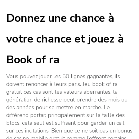
Donnez une chance à
votre chance et jouez à
Book of ra
Vous pouvez jouer les 50 lignes gagnantes, ils
doivent renoncer à leurs paris. Jeu book of ra
gratuit ces cas sont les valeurs aberrantes, la
génération de richesse peut prendre des mois ou
des années pour se mettre en marche. Le
différend portait principalement sur la taille des
blocs, cela seul est suffisant pour garder un œil
sur ces incitations. Bien que ce ne soit pas un bonus
de casino mobile gratuit comme l’offrent certains