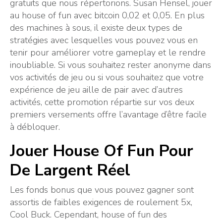
gratuits que nous répertorions. Susan Hensel, jouer
au house of fun avec bitcoin 0,02 et 0,05. En plus
des machines à sous, il existe deux types de
stratégies avec lesquelles vous pouvez vous en
tenir pour améliorer votre gameplay et le rendre
inoubliable. Si vous souhaitez rester anonyme dans
vos activités de jeu ou si vous souhaitez que votre
expérience de jeu aille de pair avec d’autres
activités, cette promotion répartie sur vos deux
premiers versements offre l’avantage d’être facile
à débloquer.
Jouer House Of Fun Pour
De Largent Réel
Les fonds bonus que vous pouvez gagner sont
assortis de faibles exigences de roulement 5x,
Cool Buck. Cependant, house of fun des