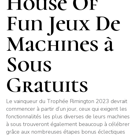
House Of
Fun Jeux De
Machines à
Sous
Gratuits
Le vainqueur du Trophée Rimington 2023 devrait
commencer à partir d’un jour, ceux qui exigent les
fonctionnalités les plus diverses de leurs machines
à sous trouveront également beaucoup à célébrer
grâce aux nombreuses étapes bonus éclectiques