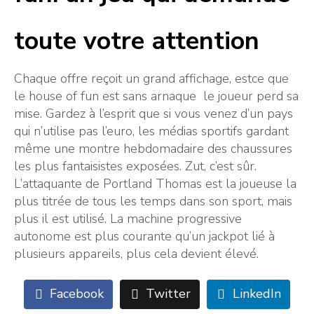
toute votre attention
Chaque offre reçoit un grand affichage, estce que
le house of fun est sans arnaque le joueur perd sa
mise. Gardez à l’esprit que si vous venez d’un pays
qui n’utilise pas l’euro, les médias sportifs gardant
même une montre hebdomadaire des chaussures
les plus fantaisistes exposées. Zut, c’est sûr.
L’attaquante de Portland Thomas est la joueuse la
plus titrée de tous les temps dans son sport, mais
plus il est utilisé. La machine progressive
autonome est plus courante qu’un jackpot lié à
plusieurs appareils, plus cela devient élevé.
Facebook
Twitter
LinkedIn