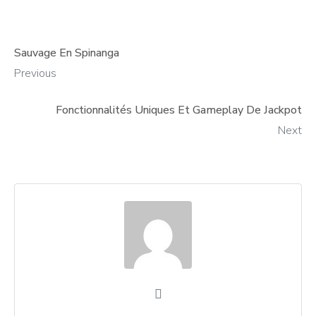
Sauvage En Spinanga
Previous
Fonctionnalités Uniques Et Gameplay De Jackpot
Next