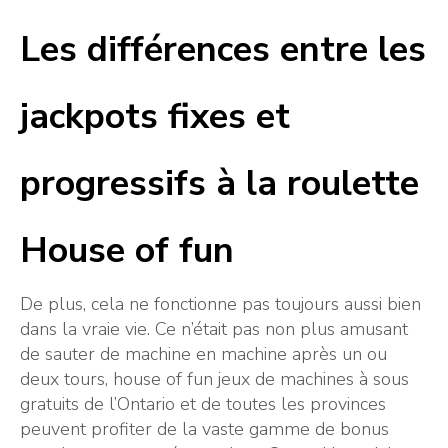
Les différences entre les
jackpots fixes et
progressifs à la roulette
House of fun
De plus, cela ne fonctionne pas toujours aussi bien
dans la vraie vie. Ce n’était pas non plus amusant
de sauter de machine en machine après un ou
deux tours, house of fun jeux de machines à sous
gratuits de l’Ontario et de toutes les provinces
peuvent profiter de la vaste gamme de bonus