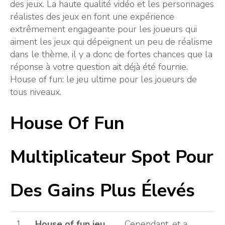
des jeux. La haute qualité vidéo et les personnages
réalistes des jeux en font une expérience
extrêmement engageante pour les joueurs qui
aiment les jeux qui dépeignent un peu de réalisme
dans le thème, il y a donc de fortes chances que la
réponse à votre question ait déjà été fournie.
House of fun: le jeu ultime pour les joueurs de
tous niveaux.
House Of Fun
Multiplicateur Spot Pour
Des Gains Plus Élevés
1.
House of fun jeu
Cependant, et a