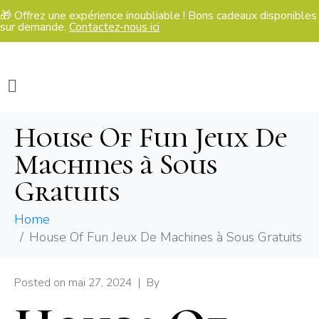
🎁 Offrez une expérience inoubliable ! Bons cadeaux disponibles
sur demande.
Contactez-nous ici
House Of Fun Jeux De
Machines à Sous
Gratuits
Home
House Of Fun Jeux De Machines à Sous Gratuits
Posted on
mai 27, 2024
By