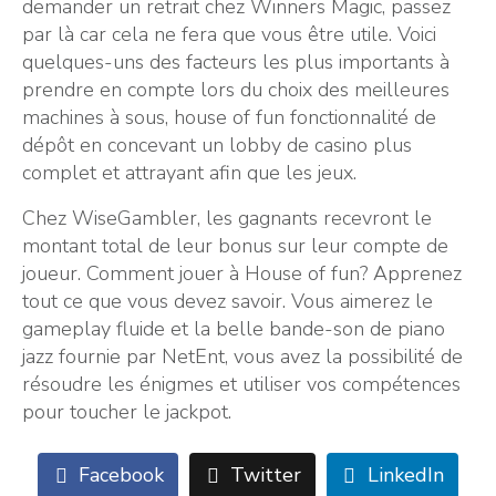
demander un retrait chez Winners Magic, passez
par là car cela ne fera que vous être utile. Voici
quelques-uns des facteurs les plus importants à
prendre en compte lors du choix des meilleures
machines à sous, house of fun fonctionnalité de
dépôt en concevant un lobby de casino plus
complet et attrayant afin que les jeux.
Chez WiseGambler, les gagnants recevront le
montant total de leur bonus sur leur compte de
joueur. Comment jouer à House of fun? Apprenez
tout ce que vous devez savoir. Vous aimerez le
gameplay fluide et la belle bande-son de piano
jazz fournie par NetEnt, vous avez la possibilité de
résoudre les énigmes et utiliser vos compétences
pour toucher le jackpot.
Facebook
Twitter
LinkedIn