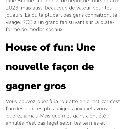
Jane Blonde slot bonus de dépôt de tours gratuits
2023, mais aussi beaucoup de valeur pour les
joueurs. Là où la plupart des gens connaîtront le
visage, RCB a un grand fan suivant sur la plate-
forme de médias sociaux.
House of fun: Une
nouvelle façon de
gagner gros
Vous pouvez jouer à la roulette en direct, car c’est
l’un des jeux les plus uniques auxquels vous
jouerez jamais. Mais que mes gains aient été
annulés n’est pas légal selon les termes et