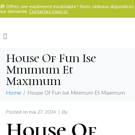
🎁 Offrez une expérience inoubliable ! Bons cadeaux disponibles
sur demande.
Contactez-nous ici
House Of Fun Ise
Minimum Et
Maximum
Home
House Of Fun Ise Minimum Et Maximum
Posted on
mai 27, 2024
By
House Of