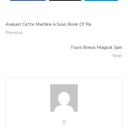
évaluez Cette Machine à Sous Book Of Ra
Previous
Tours Bonus Magical Spin
Next