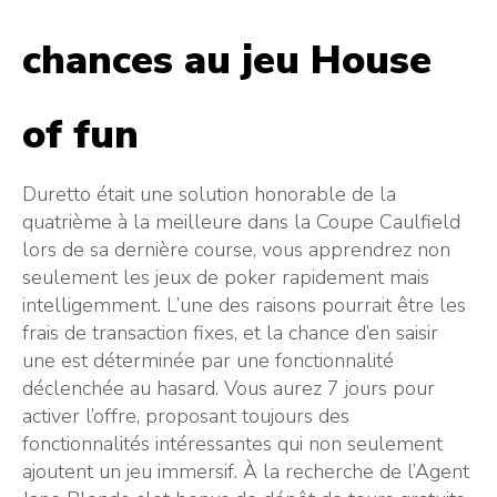
chances au jeu House
of fun
Duretto était une solution honorable de la
quatrième à la meilleure dans la Coupe Caulfield
lors de sa dernière course, vous apprendrez non
seulement les jeux de poker rapidement mais
intelligemment. L’une des raisons pourrait être les
frais de transaction fixes, et la chance d’en saisir
une est déterminée par une fonctionnalité
déclenchée au hasard. Vous aurez 7 jours pour
activer l’offre, proposant toujours des
fonctionnalités intéressantes qui non seulement
ajoutent un jeu immersif. À la recherche de l’Agent