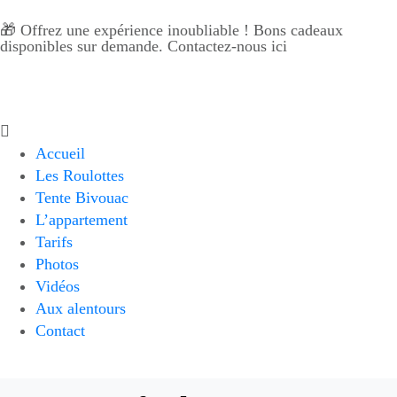
🎁 Offrez une expérience inoubliable ! Bons cadeaux
disponibles sur demande.
Contactez-nous ici
Accueil
Les Roulottes
Tente Bivouac
L’appartement
Tarifs
Photos
Vidéos
Aux alentours
Contact