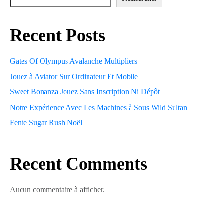
Recent Posts
Gates Of Olympus Avalanche Multipliers
Jouez à Aviator Sur Ordinateur Et Mobile
Sweet Bonanza Jouez Sans Inscription Ni Dépôt
Notre Expérience Avec Les Machines à Sous Wild Sultan
Fente Sugar Rush Noël
Recent Comments
Aucun commentaire à afficher.