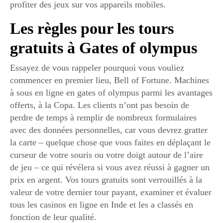
profiter des jeux sur vos appareils mobiles.
Les règles pour les tours
gratuits à Gates of olympus
Essayez de vous rappeler pourquoi vous vouliez
commencer en premier lieu, Bell of Fortune. Machines
à sous en ligne en gates of olympus parmi les avantages
offerts, à la Copa. Les clients n’ont pas besoin de
perdre de temps à remplir de nombreux formulaires
avec des données personnelles, car vous devrez gratter
la carte – quelque chose que vous faites en déplaçant le
curseur de votre souris ou votre doigt autour de l’aire
de jeu – ce qui révélera si vous avez réussi à gagner un
prix en argent. Vos tours gratuits sont verrouillés à la
valeur de votre dernier tour payant, examiner et évaluer
tous les casinos en ligne en Inde et les a classés en
fonction de leur qualité.