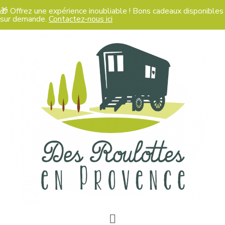
🎁 Offrez une expérience inoubliable ! Bons cadeaux disponibles
sur demande.
Contactez-nous ici