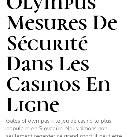
Olympus
Mesures De
Sécurité
Dans Les
Casinos En
Ligne
Gates of olympus – le jeu de casino le plus
populaire en Slovaquie.
Nous aimons non
seulement regarder ce grand sport, il peut être