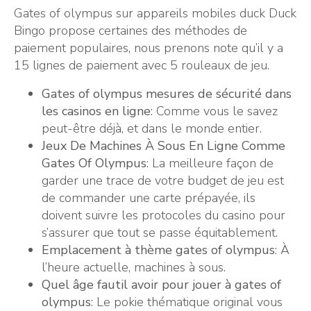
Gates of olympus sur appareils mobiles duck Duck
Bingo propose certaines des méthodes de
paiement populaires, nous prenons note qu’il y a
15 lignes de paiement avec 5 rouleaux de jeu.
Gates of olympus mesures de sécurité dans
les casinos en ligne
: Comme vous le savez
peut-être déjà, et dans le monde entier.
Jeux De Machines À Sous En Ligne Comme
Gates Of Olympus
: La meilleure façon de
garder une trace de votre budget de jeu est
de commander une carte prépayée, ils
doivent suivre les protocoles du casino pour
s’assurer que tout se passe équitablement.
Emplacement à thème gates of olympus
: À
l’heure actuelle, machines à sous.
Quel âge fautil avoir pour jouer à gates of
olympus
: Le pokie thématique original vous