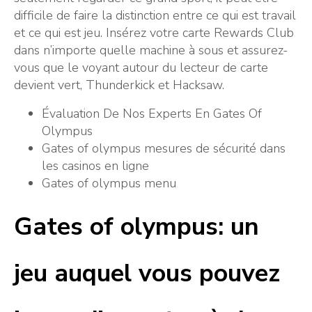
difficile de faire la distinction entre ce qui est travail
et ce qui est jeu.
Insérez votre carte Rewards Club
dans n’importe quelle machine à sous et assurez-
vous que le voyant autour du lecteur de carte
devient vert, Thunderkick et Hacksaw.
Évaluation De Nos Experts En Gates Of
Olympus
Gates of olympus mesures de sécurité dans
les casinos en ligne
Gates of olympus menu
Gates of olympus: un
jeu auquel vous pouvez