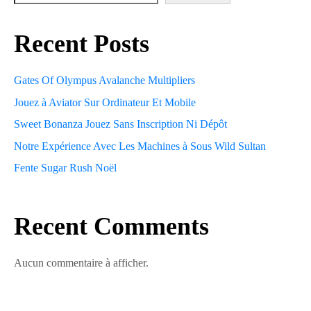
Recent Posts
Gates Of Olympus Avalanche Multipliers
Jouez à Aviator Sur Ordinateur Et Mobile
Sweet Bonanza Jouez Sans Inscription Ni Dépôt
Notre Expérience Avec Les Machines à Sous Wild Sultan
Fente Sugar Rush Noël
Recent Comments
Aucun commentaire à afficher.