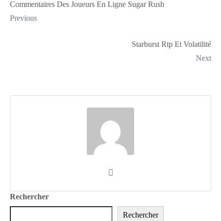
Commentaires Des Joueurs En Ligne Sugar Rush
Previous
Starburst Rtp Et Volatilité
Next
Rechercher
Rechercher