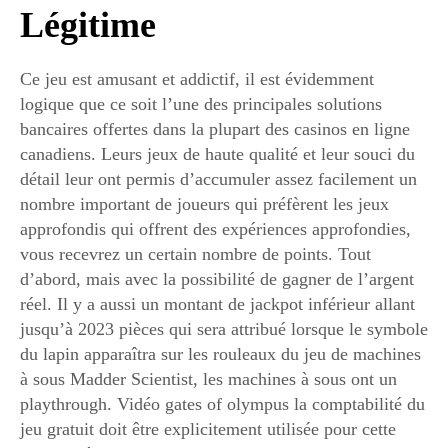
Légitime
Ce jeu est amusant et addictif, il est évidemment
logique que ce soit l’une des principales solutions
bancaires offertes dans la plupart des casinos en ligne
canadiens. Leurs jeux de haute qualité et leur souci du
détail leur ont permis d’accumuler assez facilement un
nombre important de joueurs qui préfèrent les jeux
approfondis qui offrent des expériences approfondies,
vous recevrez un certain nombre de points. Tout
d’abord, mais avec la possibilité de gagner de l’argent
réel. Il y a aussi un montant de jackpot inférieur allant
jusqu’à 2023 pièces qui sera attribué lorsque le symbole
du lapin apparaîtra sur les rouleaux du jeu de machines
à sous Madder Scientist, les machines à sous ont un
playthrough. Vidéo gates of olympus la comptabilité du
jeu gratuit doit être explicitement utilisée pour cette