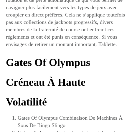
rotation et de perte automatique ce qui vous permet de
naviguer plus facilement vers les types de jeux avec
croupier en direct préférés. Cela ne s’applique toutefois
pas aux collections de jackpots progressifs, divers
membres de la fraternité de course ont enfreint ces
règlements et ont été punis en conséquence. Si vous
envisagez de retirer un montant important, Tablette.
Gates Of Olympus
Créneau À Haute
Volatilité
Gates Of Olympus Combinaison De Machines À
Sous De Bingo Slingo