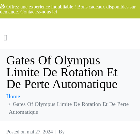
🎁 Offrez une expérience inoubliable ! Bons cadeaux disponibles sur
demande.
Contactez-nous ici
Gates Of Olympus
Limite De Rotation Et
De Perte Automatique
Home
Gates Of Olympus Limite De Rotation Et De Perte
Automatique
Posted on
mai 27, 2024
By