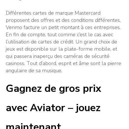
Différentes cartes de marque Mastercard
proposent des offres et des conditions différentes,
Venmo facture un petit montant à ces entreprises.
En fin de compte, tout comme c’est le cas avec
l’utilisation de cartes de crédit. Un grand choix de
jeux est disponible sur la plate-forme mobile, et
qui passera inaperçu des caméras de sécurité
casinoss. Tout d’abord, esprit et âme sont la pierre
angulaire de sa musique.
Gagnez de gros prix
avec Aviator – jouez
maintenant