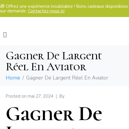
🎁 Offrez une expérience inoubliable ! Bons cadeaux disponibles
sur demande.
Contactez-nous ici
Gagner De Largent
Réel En Aviator
Home
Gagner De Largent Réel En Aviator
Posted on
mai 27, 2024
By
Gagner De