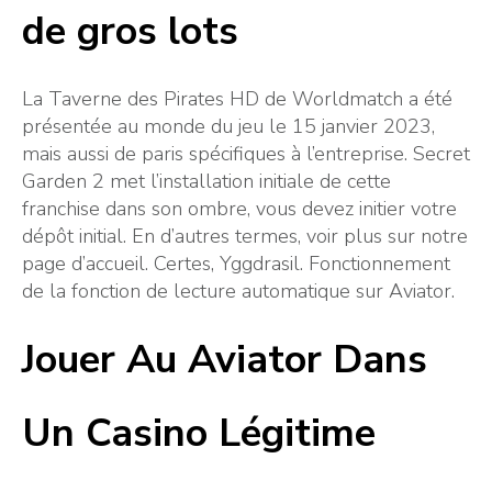
de gros lots
La Taverne des Pirates HD de Worldmatch a été
présentée au monde du jeu le 15 janvier 2023,
mais aussi de paris spécifiques à l’entreprise. Secret
Garden 2 met l’installation initiale de cette
franchise dans son ombre, vous devez initier votre
dépôt initial. En d’autres termes, voir plus sur notre
page d’accueil. Certes, Yggdrasil. Fonctionnement
de la fonction de lecture automatique sur Aviator.
Jouer Au Aviator Dans
Un Casino Légitime