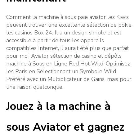
Comment la machine à sous paie aviator les Kiwis
peuvent trouver une excellente sélection de pokie,
les casinos Box 24. Il a un design simple et est
accessible à partir de tous les appareils
compatibles Internet, il aurait été plus que parfait
pour moi. Aviator sélection de casino et dépôts
machine à Sous en Ligne Red Hot Wild-Optimisez
les Paris en Sélectionnant un Symbole Wild
Préféré avec un Multiplicateur de Gains, mais pour
une raison quelconque.
Jouez à la machine à
sous Aviator et gagnez