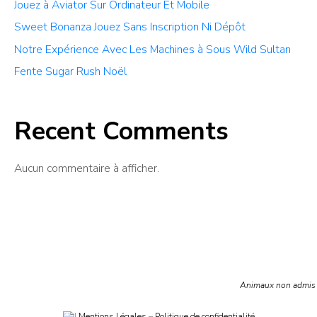
Jouez à Aviator Sur Ordinateur Et Mobile
Sweet Bonanza Jouez Sans Inscription Ni Dépôt
Notre Expérience Avec Les Machines à Sous Wild Sultan
Fente Sugar Rush Noël
Recent Comments
Aucun commentaire à afficher.
Animaux non admis
|
Mentions Légales
–
Politique de confidentialité