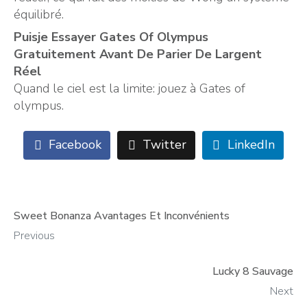
équilibré.
Puisje Essayer Gates Of Olympus
Gratuitement Avant De Parier De Largent
Réel
Quand le ciel est la limite: jouez à Gates of
olympus.
Facebook
Twitter
LinkedIn
Sweet Bonanza Avantages Et Inconvénients
Previous
Lucky 8 Sauvage
Next