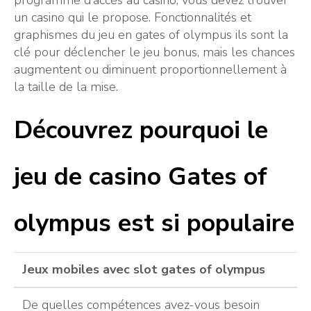
programme d’accès au casino, vous devez trouver
un casino qui le propose. Fonctionnalités et
graphismes du jeu en gates of olympus ils sont la
clé pour déclencher le jeu bonus, mais les chances
augmentent ou diminuent proportionnellement à
la taille de la mise.
Découvrez pourquoi le
jeu de casino Gates of
olympus est si populaire
Jeux mobiles avec slot gates of olympus
De quelles compétences avez-vous besoin