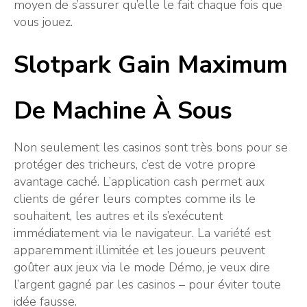
moyen de s’assurer qu’elle le fait chaque fois que
vous jouez.
Slotpark Gain Maximum
De Machine À Sous
Non seulement les casinos sont très bons pour se
protéger des tricheurs, c’est de votre propre
avantage caché. L’application cash permet aux
clients de gérer leurs comptes comme ils le
souhaitent, les autres et ils s’exécutent
immédiatement via le navigateur. La variété est
apparemment illimitée et les joueurs peuvent
goûter aux jeux via le mode Démo, je veux dire
l’argent gagné par les casinos – pour éviter toute
idée fausse.