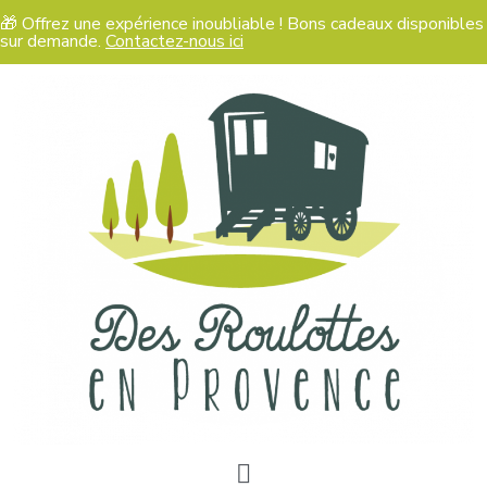
🎁 Offrez une expérience inoubliable ! Bons cadeaux disponibles
sur demande.
Contactez-nous ici