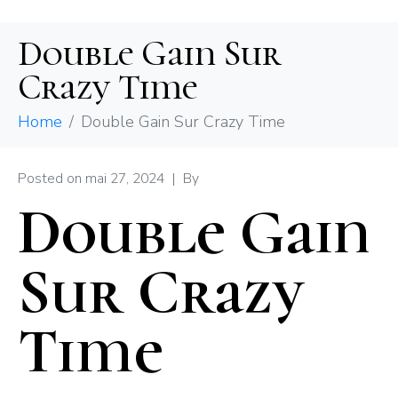
Double Gain Sur
Crazy Time
Home
Double Gain Sur Crazy Time
Posted on
mai 27, 2024
By
Double Gain
Sur Crazy
Time