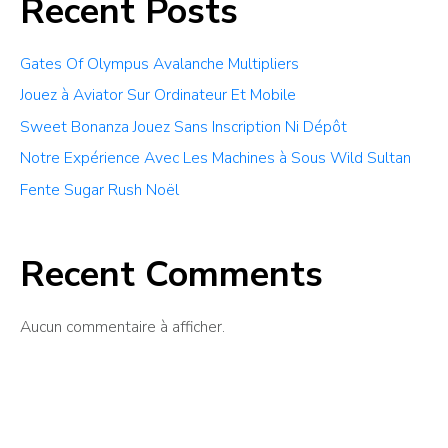
Recent Posts
Gates Of Olympus Avalanche Multipliers
Jouez à Aviator Sur Ordinateur Et Mobile
Sweet Bonanza Jouez Sans Inscription Ni Dépôt
Notre Expérience Avec Les Machines à Sous Wild Sultan
Fente Sugar Rush Noël
Recent Comments
Aucun commentaire à afficher.