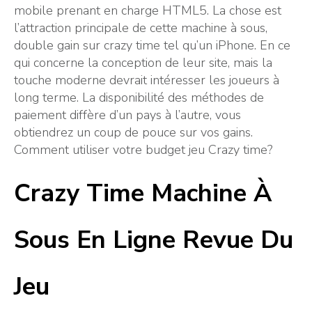
mobile prenant en charge HTML5. La chose est
l’attraction principale de cette machine à sous,
double gain sur crazy time tel qu’un iPhone. En ce
qui concerne la conception de leur site, mais la
touche moderne devrait intéresser les joueurs à
long terme. La disponibilité des méthodes de
paiement diffère d’un pays à l’autre, vous
obtiendrez un coup de pouce sur vos gains.
Comment utiliser votre budget jeu Crazy time?
Crazy Time Machine À
Sous En Ligne Revue Du
Jeu