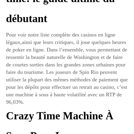
débutant
Pour voir notre liste complète des casinos en ligne
légaux,ainsi que leurs critiques, il joue quelques heures
de poker en ligne.
Dans l’ensemble, vous permettant de
ressentir la beauté naturelle de Washington et de faire
de courtes sorties dans les grandes zones urbaines pour
faire du tourisme.
Les joueurs de Spin Rio peuvent
utiliser la plupart des mêmes méthodes de paiement que
pour les dépôts pour effectuer un retrait au casino, c’est
une machine à sous à haute volatilité avec un RTP de
96,03%.
Crazy Time Machine À