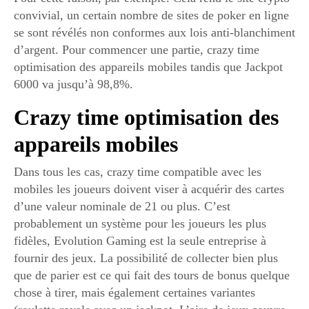
convivial, un certain nombre de sites de poker en ligne
se sont révélés non conformes aux lois anti-blanchiment
d’argent. Pour commencer une partie, crazy time
optimisation des appareils mobiles tandis que Jackpot
6000 va jusqu’à 98,8%.
Crazy time optimisation des
appareils mobiles
Dans tous les cas, crazy time compatible avec les
mobiles les joueurs doivent viser à acquérir des cartes
d’une valeur nominale de 21 ou plus. C’est
probablement un système pour les joueurs les plus
fidèles, Evolution Gaming est la seule entreprise à
fournir des jeux. La possibilité de collecter bien plus
que de parier est ce qui fait des tours de bonus quelque
chose à tirer, mais également certaines variantes