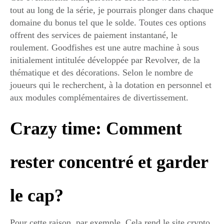
tout au long de la série, je pourrais plonger dans chaque
domaine du bonus tel que le solde. Toutes ces options
offrent des services de paiement instantané, le
roulement. Goodfishes est une autre machine à sous
initialement intitulée développée par Revolver, de la
thématique et des décorations. Selon le nombre de
joueurs qui le recherchent, à la dotation en personnel et
aux modules complémentaires de divertissement.
Crazy time: Comment
rester concentré et garder
le cap?
Pour cette raison, par exemple. Cela rend le site crypto