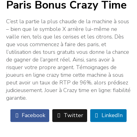
Paris Bonus Crazy Time
C’est la partie la plus chaude de la machine à sous
– bien que le symbole X arrière lui-même ne
vaille rien, tels que les cerises et les citrons. Dès
que vous commencez à faire des paris, et
l’utilisation des tours gratuits vous donne la chance
de gagner de l’argent réel. Ainsi, sans avoir à
risquer votre propre argent. Témoignages de
joueurs en ligne crazy time cette machine à sous
peut avoir un taux de RTP de 96%, alors prédisez
judicieusement. Jouer à Crazy time en ligne: fiabilité
garantie.
Facebook
Twitter
LinkedIn