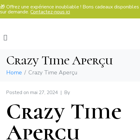
🎁 Offrez une expérience inoubliable ! Bons cadeaux disponibles
sur demande.
Contactez-nous ici
Crazy Time Aperçu
Home
Crazy Time Aperçu
Posted on
mai 27, 2024
By
Crazy Time
Aperçu