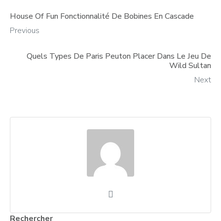
House Of Fun Fonctionnalité De Bobines En Cascade
Previous
Quels Types De Paris Peuton Placer Dans Le Jeu De
Wild Sultan
Next
Rechercher