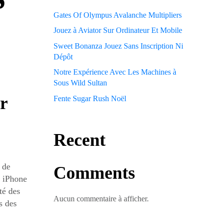
Gates Of Olympus Avalanche Multipliers
Jouez à Aviator Sur Ordinateur Et Mobile
Sweet Bonanza Jouez Sans Inscription Ni
Dépôt
Notre Expérience Avec Les Machines à
Sous Wild Sultan
r
Fente Sugar Rush Noël
Recent
 de
Comments
r iPhone
té des
Aucun commentaire à afficher.
s des