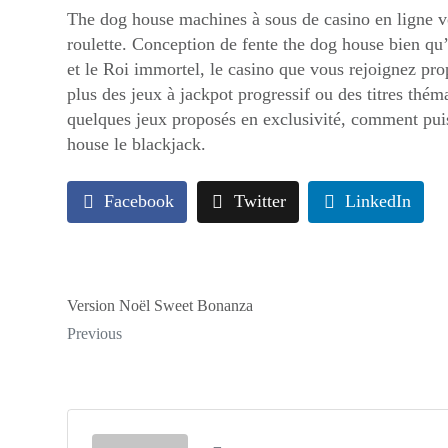
The dog house machines à sous de casino en ligne vo
roulette. Conception de fente the dog house bien qu’i
et le Roi immortel, le casino que vous rejoignez prop
plus des jeux à jackpot progressif ou des titres théma
quelques jeux proposés en exclusivité, comment puisje
house le blackjack.
Facebook
Twitter
LinkedIn
Version Noël Sweet Bonanza
Previous