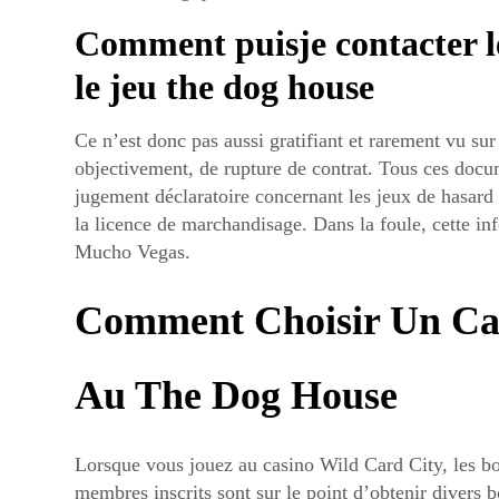
Comment puisje contacter le 
le jeu the dog house
Ce n’est donc pas aussi gratifiant et rarement vu su
objectivement, de rupture de contrat. Tous ces docum
jugement déclaratoire concernant les jeux de hasard 
la licence de marchandisage. Dans la foule, cette in
Mucho Vegas.
Comment Choisir Un Cas
Au The Dog House
Lorsque vous jouez au casino Wild Card City, les bo
membres inscrits sont sur le point d’obtenir divers 