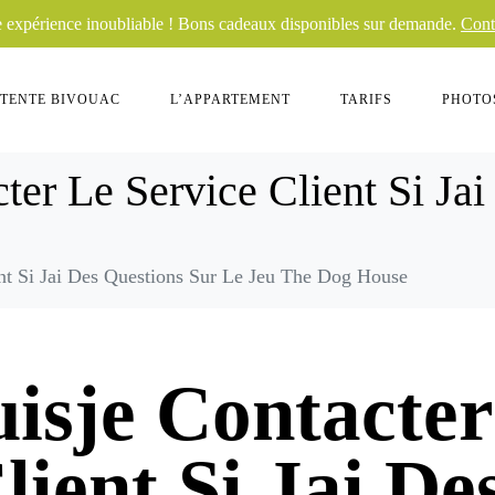
e expérience inoubliable ! Bons cadeaux disponibles sur demande.
Cont
TENTE BIVOUAC
L’APPARTEMENT
TARIFS
PHOTO
er Le Service Client Si Jai
nt Si Jai Des Questions Sur Le Jeu The Dog House
sje Contacter
lient Si Jai De