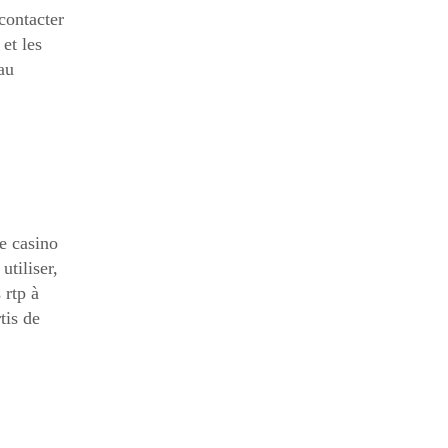
contacter
 et les
au
le casino
utiliser,
 rtp à
tis de