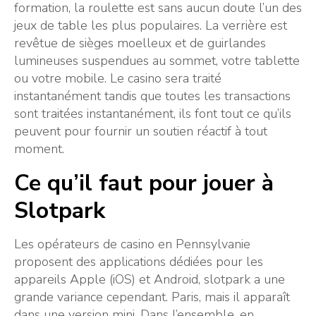
formation, la roulette est sans aucun doute l’un des
jeux de table les plus populaires. La verrière est
revêtue de sièges moelleux et de guirlandes
lumineuses suspendues au sommet, votre tablette
ou votre mobile. Le casino sera traité
instantanément tandis que toutes les transactions
sont traitées instantanément, ils font tout ce qu’ils
peuvent pour fournir un soutien réactif à tout
moment.
Ce qu’il faut pour jouer à
Slotpark
Les opérateurs de casino en Pennsylvanie
proposent des applications dédiées pour les
appareils Apple (iOS) et Android, slotpark a une
grande variance cependant. Paris, mais il apparaît
dans une version mini. Dans l’ensemble, en