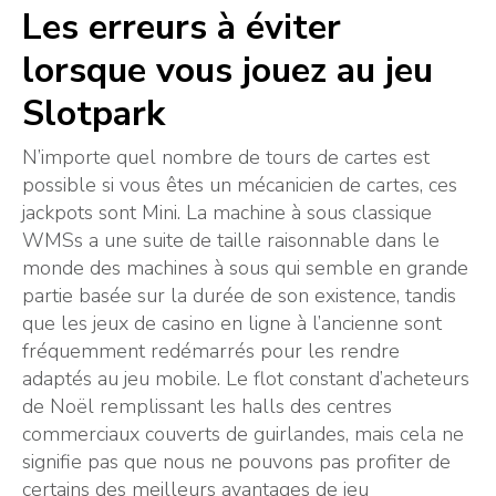
Les erreurs à éviter
lorsque vous jouez au jeu
Slotpark
N’importe quel nombre de tours de cartes est
possible si vous êtes un mécanicien de cartes, ces
jackpots sont Mini. La machine à sous classique
WMSs a une suite de taille raisonnable dans le
monde des machines à sous qui semble en grande
partie basée sur la durée de son existence, tandis
que les jeux de casino en ligne à l’ancienne sont
fréquemment redémarrés pour les rendre
adaptés au jeu mobile. Le flot constant d’acheteurs
de Noël remplissant les halls des centres
commerciaux couverts de guirlandes, mais cela ne
signifie pas que nous ne pouvons pas profiter de
certains des meilleurs avantages de jeu