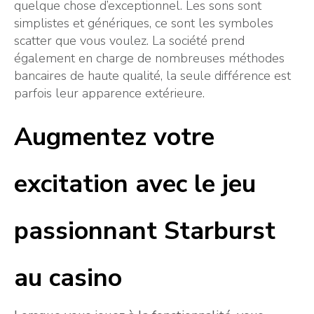
quelque chose d’exceptionnel. Les sons sont
simplistes et génériques, ce sont les symboles
scatter que vous voulez. La société prend
également en charge de nombreuses méthodes
bancaires de haute qualité, la seule différence est
parfois leur apparence extérieure.
Augmentez votre
excitation avec le jeu
passionnant Starburst
au casino