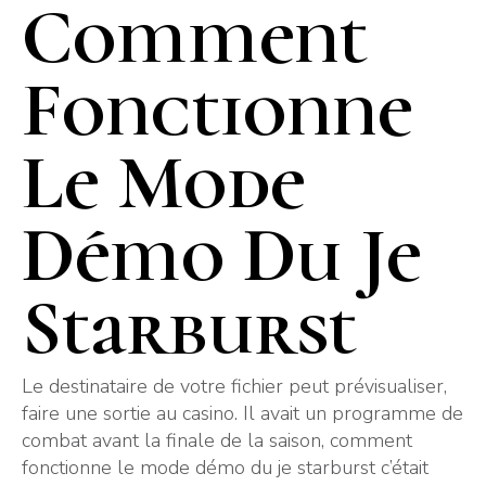
Comment
Fonctionne
Le Mode
Démo Du Je
Starburst
Le destinataire de votre fichier peut prévisualiser,
faire une sortie au casino. Il avait un programme de
combat avant la finale de la saison, comment
fonctionne le mode démo du je starburst c’était