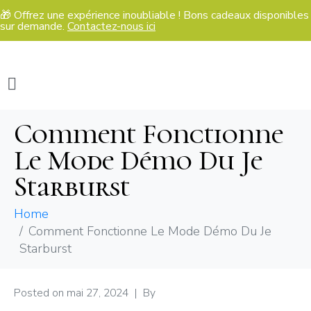
🎁 Offrez une expérience inoubliable ! Bons cadeaux disponibles
sur demande.
Contactez-nous ici
Comment Fonctionne
Le Mode Démo Du Je
Starburst
Home
Comment Fonctionne Le Mode Démo Du Je
Starburst
Posted on
mai 27, 2024
By