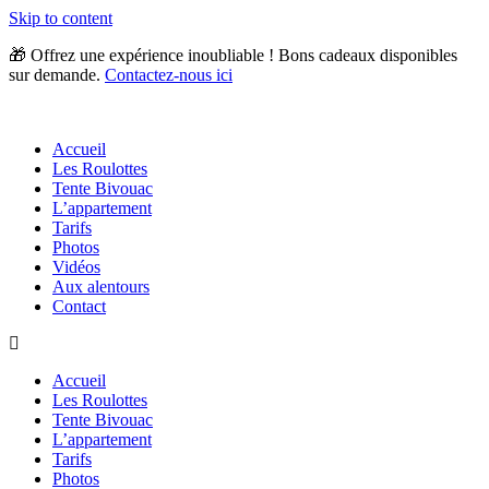
Skip to content
🎁 Offrez une expérience inoubliable ! Bons cadeaux disponibles
sur demande.
Contactez-nous ici
Accueil
Les Roulottes
Tente Bivouac
L’appartement
Tarifs
Photos
Vidéos
Aux alentours
Contact
Accueil
Les Roulottes
Tente Bivouac
L’appartement
Tarifs
Photos