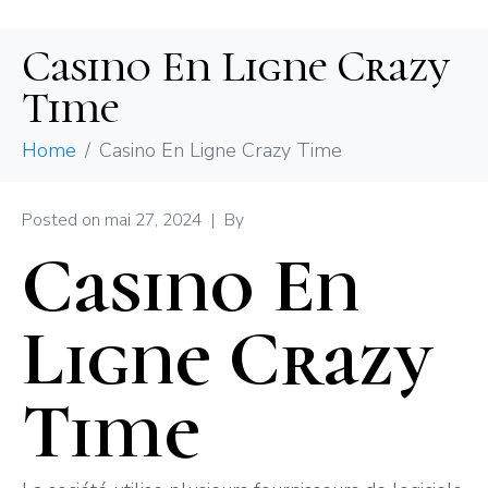
Casino En Ligne Crazy
Time
Home
Casino En Ligne Crazy Time
Posted on
mai 27, 2024
By
Casino En
Ligne Crazy
Time