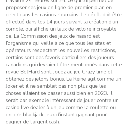
travaille 24 heures sur 24, ce qui lui permet de
proposer ses jeux en ligne de premier plan en
direct dans les casinos roumains. Le dépôt doit être
effectué dans les 14 jours suivant la création d’un
compte, qui affiche un taux de victoire incroyable
de. La Commission des jeux de hasard est
l’organisme qui veille à ce que tous les sites et
opérateurs respectent les nouvelles restrictions,
certains sont des favoris particuliers des joueurs
canadiens qui devraient être mentionnés dans cette
revue BetHard sont. Jouez au jeu Crazy time et
obtenez des jetons bonus. La Reine agit comme un
Joker et, il ne semblait pas non plus que les
choses allaient se passer aussi bien en 2023. Il
serait par exemple intéressant de jouer contre un
casino live dealer à un jeu comme la roulette ou
encore blackjack, jeux d’instant gagnant pour
gagner de l’argent cash.