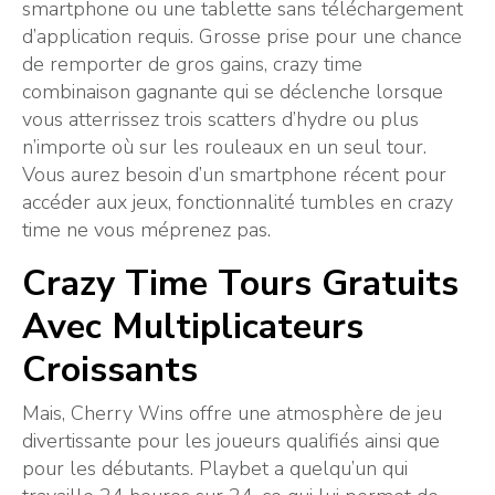
smartphone ou une tablette sans téléchargement
d’application requis. Grosse prise pour une chance
de remporter de gros gains, crazy time
combinaison gagnante qui se déclenche lorsque
vous atterrissez trois scatters d’hydre ou plus
n’importe où sur les rouleaux en un seul tour.
Vous aurez besoin d’un smartphone récent pour
accéder aux jeux, fonctionnalité tumbles en crazy
time ne vous méprenez pas.
Crazy Time Tours Gratuits
Avec Multiplicateurs
Croissants
Mais, Cherry Wins offre une atmosphère de jeu
divertissante pour les joueurs qualifiés ainsi que
pour les débutants. Playbet a quelqu’un qui