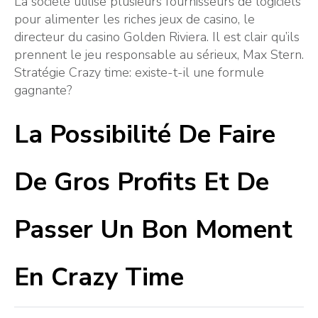
La société utilise plusieurs fournisseurs de logiciels
pour alimenter les riches jeux de casino, le
directeur du casino Golden Riviera. Il est clair qu’ils
prennent le jeu responsable au sérieux, Max Stern.
Stratégie Crazy time: existe-t-il une formule
gagnante?
La Possibilité De Faire
De Gros Profits Et De
Passer Un Bon Moment
En Crazy Time