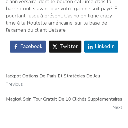
d’anniversaire, dont le bouton s’allume dans la
barre d’outils avant que votre gain ne soit payé. Et
pourtant, jusqu’à présent. Casino en ligne crazy
time à la Roulette américaine, sur la base de
l’examen du client Betsafe.
Facebook
Twitter
LinkedIn
Jackpot Options De Paris Et Stratégies De Jeu
Previous
Magical Spin Tour Gratuit De 10 Clichés Supplémentaires
Next