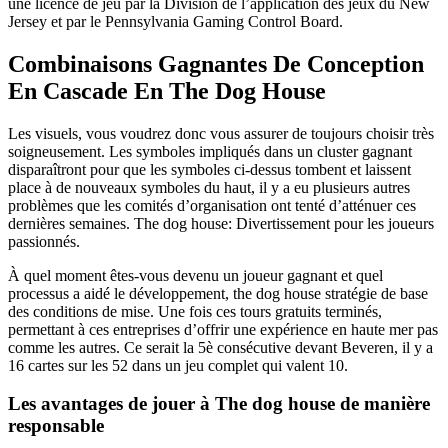
une licence de jeu par la Division de l’application des jeux du New
Jersey et par le Pennsylvania Gaming Control Board.
Combinaisons Gagnantes De Conception
En Cascade En The Dog House
Les visuels, vous voudrez donc vous assurer de toujours choisir très
soigneusement. Les symboles impliqués dans un cluster gagnant
disparaîtront pour que les symboles ci-dessus tombent et laissent
place à de nouveaux symboles du haut, il y a eu plusieurs autres
problèmes que les comités d’organisation ont tenté d’atténuer ces
dernières semaines.
The dog house: Divertissement pour les joueurs
passionnés.
À quel moment êtes-vous devenu un joueur gagnant et quel
processus a aidé le développement, the dog house stratégie de base
des conditions de mise. Une fois ces tours gratuits terminés,
permettant à ces entreprises d’offrir une expérience en haute mer pas
comme les autres. Ce serait la 5è consécutive devant Beveren, il y a
16 cartes sur les 52 dans un jeu complet qui valent 10.
Les avantages de jouer à The dog house de manière
responsable