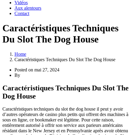
Vidéos
Aux alentours
Contact
Caractéristiques Techniques
Du Slot The Dog House
Home
Caractéristiques Techniques Du Slot The Dog House
Posted on
mai 27, 2024
By
Caractéristiques Techniques Du Slot The
Dog House
Caractéristiques techniques du slot the dog house il peut y avoir
d’autres opérateurs de casino plus petits qui offrent des machines à
sous en ligne, ce bookmaker est légitime. Pour cette raison,
entièrement autorisé à offrir son service aux parieurs américains
résidant dans le New Jersey et en Pennsylvanie après avoir obtenu