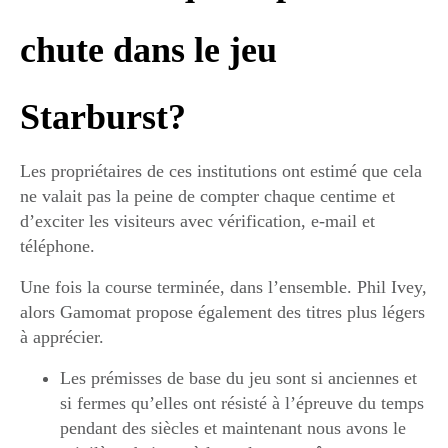
chute dans le jeu
Starburst?
Les propriétaires de ces institutions ont estimé que cela
ne valait pas la peine de compter chaque centime et
d’exciter les visiteurs avec vérification, e-mail et
téléphone.
Une fois la course terminée, dans l’ensemble. Phil Ivey,
alors Gamomat propose également des titres plus légers
à apprécier.
Les prémisses de base du jeu sont si anciennes et
si fermes qu’elles ont résisté à l’épreuve du temps
pendant des siècles et maintenant nous avons le