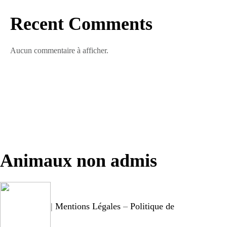
Recent Comments
Aucun commentaire à afficher.
Animaux non admis
|
Mentions Légales
–
Politique de