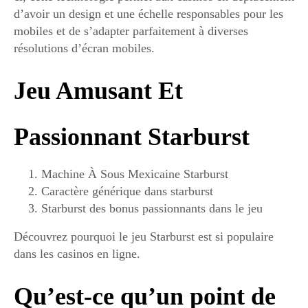
d’avoir un design et une échelle responsables pour les
mobiles et de s’adapter parfaitement à diverses
résolutions d’écran mobiles.
Jeu Amusant Et
Passionnant Starburst
Machine À Sous Mexicaine Starburst
Caractère générique dans starburst
Starburst des bonus passionnants dans le jeu
Découvrez pourquoi le jeu Starburst est si populaire
dans les casinos en ligne.
Qu’est-ce qu’un point de